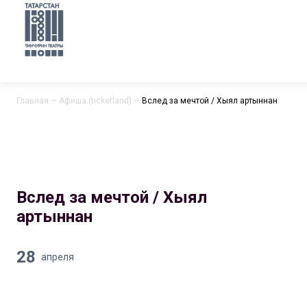
Главная
—
Афиша (ticketland)
—
Вслед за мечтой / Хыял артыннан
Вслед за мечтой / Хыял
артыннан
28
апреля