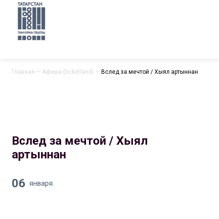
Главная
—
Афиша (ticketland)
—
Вслед за мечтой / Хыял артыннан
Вслед за мечтой / Хыял
артыннан
06
января