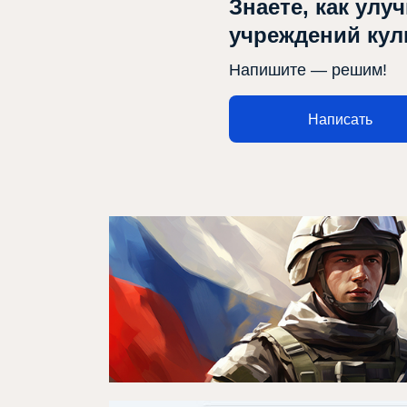
Знаете, как улу
учреждений ку
Напишите — решим!
Написать
Афиша
О театре
Новости
Репертуар