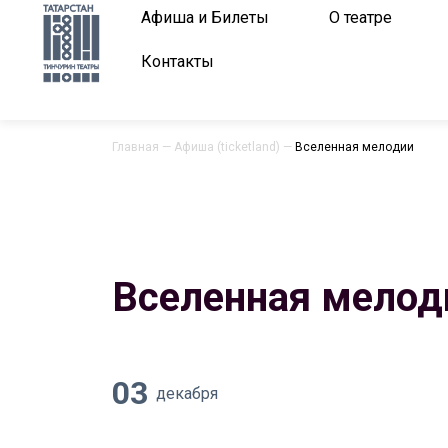
Афиша и Билеты
О театре
Контакты
Главная
—
Афиша (ticketland)
—
Вселенная мелодии
Вселенная мелод
03
декабря