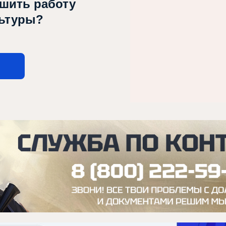
чшить работу
льтуры?