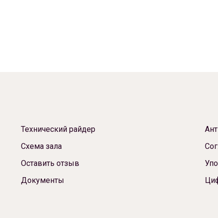
Технический райдер
Ант
Схема зала
Сог
Оставить отзыв
Упо
Документы
Ци