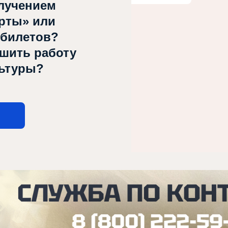
лучением
рты» или
 билетов?
чшить работу
льтуры?