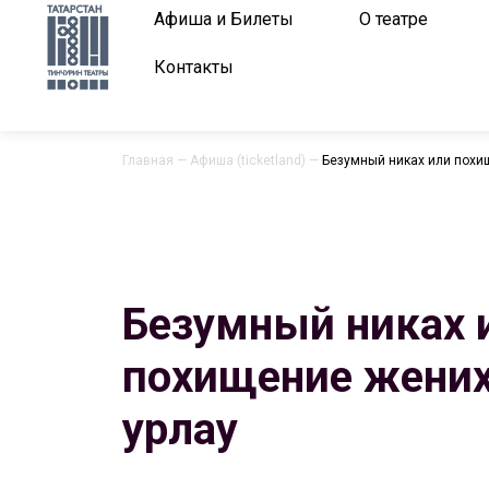
Афиша и Билеты
О театре
Контакты
Главная
—
Афиша (ticketland)
—
Безумный никах или похищ
Безумный никах 
похищение жениха
урлау