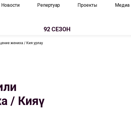
Новости
Репертуар
Проекты
Медиа
92 СЕЗОН
ение жениха / Кияү урлау
или
 / Кияү