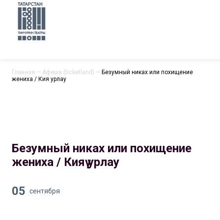
Главная
—
Афиша (ticketland)
—
Безумный никах или похищение
жениха / Кияү урлау
Безумный никах или похищение
жениха / Кияү урлау
05
сентября