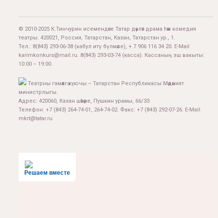
© 2010-2025 К.Тинчурин исемендәге Татар дәүләт драма һәм комедия
театры. 420021, Россия, Татарстан, Казан, Татарстан ур., 1.
Тел.:
8(843) 293-06-38
(кабул итү бүлмәсе), + 7 906 116 34 20. E-Mail:
karimkonkurs@mail.ru
.
8(843) 293-03-74
(касса). Кассаның эш вакыты:
10:00 – 19:00.
Театрны гамәлгә куючы – Татарстан Республикасы Мәдәният
министрлыгы.
Адрес: 420060, Казан шәһәре, Пушкин урамы, 66/33
Телефон: +7 (843) 264-74-01, 264-74-02. Факс: +7 (843) 292-07-26. E-Mail:
mkrt@tatar.ru
Решаем вместе