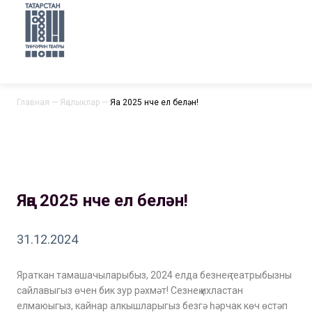
Главная
—
Яңалыклар
—
Яңа 2025 нче ел белән!
Яңа 2025 нче ел белән!
31.12.2024
Яраткан тамашачыларыбыз, 2024 елда безнең театрыбызны
сайлавыгыз өчен бик зур рәхмәт! Сезнең ихластан
елмаюыгыз, кайнар алкышларыгыз безгә һәрчак көч өстәп