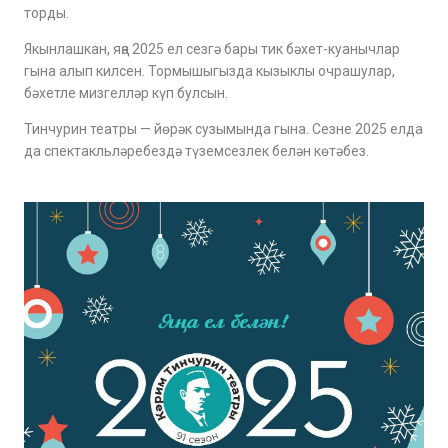
торды.
Якынлашкан, яңа 2025 ел сезгә бары тик бәхет-куанычлар
гына алып килсен. Тормышыгызда кызыклы очрашулар,
бәхетле мизгелләр күп булсын.
Тинчурин театры — йөрәк сузымында гына. Сезне 2025 елда
да спектакльләребездә түземсезлек белән көтәбез.