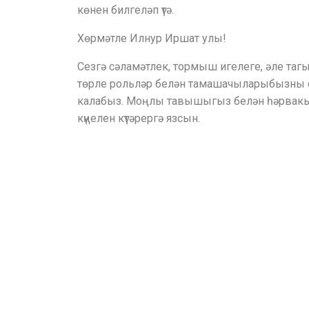
көнен билгеләп үтә.
Хөрмәтле Илнур Иршат улы!
Сезгә сәламәтлек, тормыш игелеге, әле тагы
төрле рольләр белән тамашачыларыбызны с
калабыз. Моңлы тавышыгыз белән һәрвакы
күңелен күтәрергә язсын.