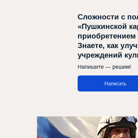
Сложности с по
«Пушкинской ка
приобретением
Афиша
Знаете, как улу
учреждений ку
Театр турында
Напишите — решим!
Яңалыклар
Репертуар
Написать
Проектлар
Медиа
Элемтә