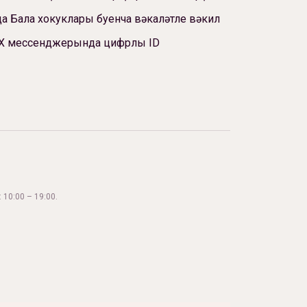
а Бала хокуклары буенча вәкаләтле вәкил
Х мессенджерында цифрлы ID
 10:00 – 19:00.