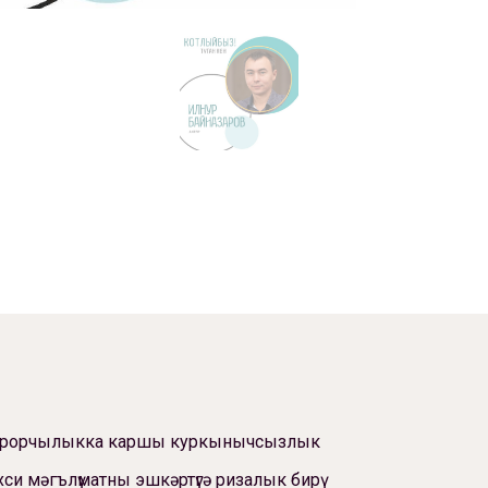
ррорчылыкка каршы куркынычсызлык
си мәгълүматны эшкәртүгә ризалык бирү