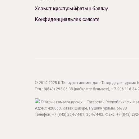
Хезмәт күрсәтү сыйфатын бәяләү
Конфиденциальлек сәясәте
© 2010-2025 К.Тинчурин исемендәге Татар дәүләт драма һә
Тел.:
8(843) 293-06-38
(кабул итү бүлмәсе), + 7 906 116 34 2
Театрны гамәлгә куючы – Татарстан Республикасы Мә
Адрес: 420060, Казан шәһәре, Пушкин урамы, 66/33
Телефон: +7 (843) 264-74-01, 264-74-02. Факс: +7 (843) 292-