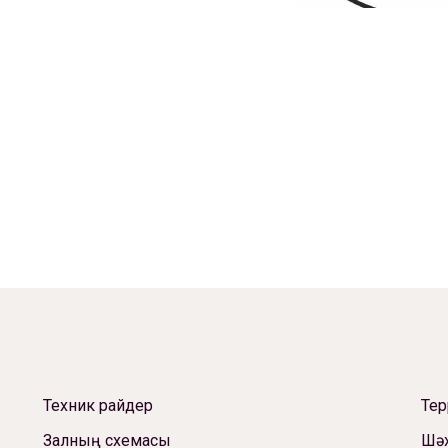
Техник райдер
Те
Залның схемасы
Шәх