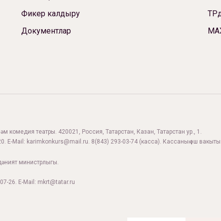
Фикер калдыру
ТРд
Документлар
МА
м комедия театры. 420021, Россия, Татарстан, Казан, Татарстан ур., 1.
0. E-Mail:
karimkonkurs@mail.ru
.
8(843) 293-03-74
(касса). Кассаның эш вакыты:
дәният министрлыгы.
07-26. E-Mail: mkrt@tatar.ru