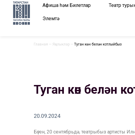
Афиша һәм Билетлар
Театр туры
Элемтә
Главная
—
Яңалыклар
—
Туган көн белән котлыйбыз
Туган көн белән 
20.09.2024
Бүген, 20 сентябрьдә, театрыбыз артисты Ил