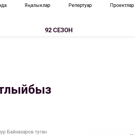
нда
Яңалыклар
Репертуар
Проектлар
92 СЕЗОН
котлыйбыз
нур Байназаров туган