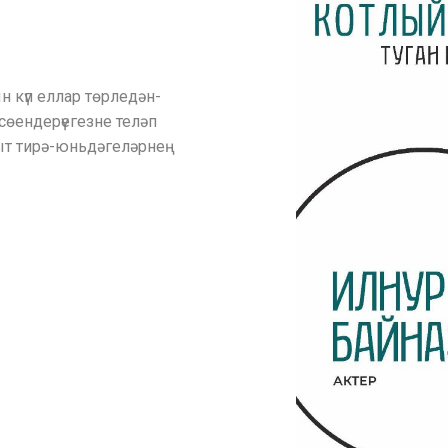
н күп еллар төрледән-
өендерүегезне теләп
т тирә-юньдәгеләрнең