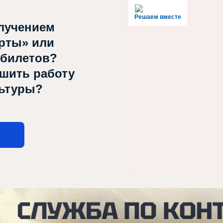
Решаем вместе
лучением
рты» или
 билетов?
чшить работу
льтуры?