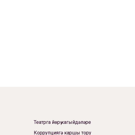
Театрга йөрү кагыйдәләре
Коррупциягә каршы тору