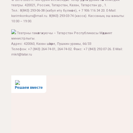
театры. 420021, Россия, Татарстан, Казан, Татарстан ур., 1.
Тел.:
8(843) 293-06-38
(кабул итү бүлмәсе), + 7 906 116 34 20. E-Mail:
karimkonkurs@mail.ru
.
8(843) 293-03-74
(касса). Кассаның эш вакыты:
10:00 – 19:00.
Театрны гамәлгә куючы – Татарстан Республикасы Мәдәният
министрлыгы.
Адрес: 420060, Казан шәһәре, Пушкин урамы, 66/33
Телефон: +7 (843) 264-74-01, 264-74-02. Факс: +7 (843) 292-07-26. E-Mail:
mkrt@tatar.ru
Решаем вместе