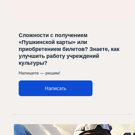
Сложности с получением
«Пушкинской карты» или
приобретением билетов? Знаете, как
улучшить работу учреждений
культуры?
Напишите — решим!
Написать