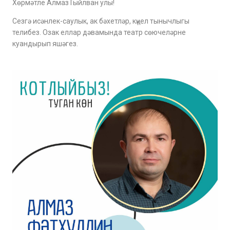
Хөрмәтле Алмаз Гыйлван улы!
Сезгә исәнлек-саулык, ак бәхетләр, күңел тынычлыгы
телибез. Озак еллар дәвамында театр сөючеләрне
куандырып яшәгез.