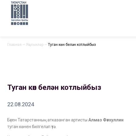
Главная
—
Яңалыклар
—
Туган көн белән котлыйбыз
Туган көн белән котлыйбыз
22.08.2024
Бүген Татарстанның атказанган артисты
Алмаз Фәтхуллин
туган көнен билгеләп үтә.