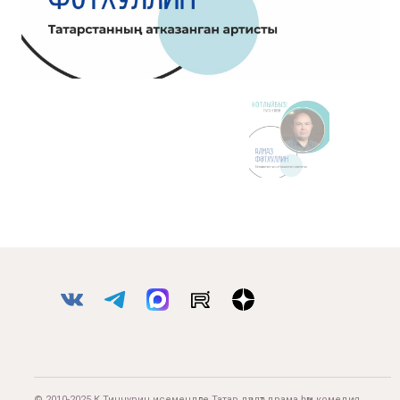
© 2010-2025 К.Тинчурин исемендәге Татар дәүләт драма һәм комедия