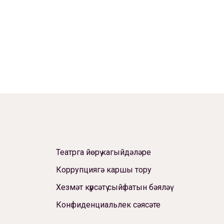
Театрга йөрү кагыйдәләре
Коррупциягә каршы тору
Хезмәт күрсәтү сыйфатын бәяләү
Конфиденциальлек сәясәте