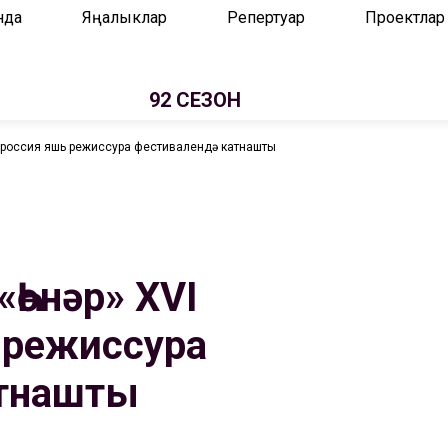
нда
Яңалыклар
Репертуар
Проектлар
92 СЕЗОН
енроссия яшь режиссура фестивалендә катнашты
«Һөнәр» XVI
 режиссура
атнашты