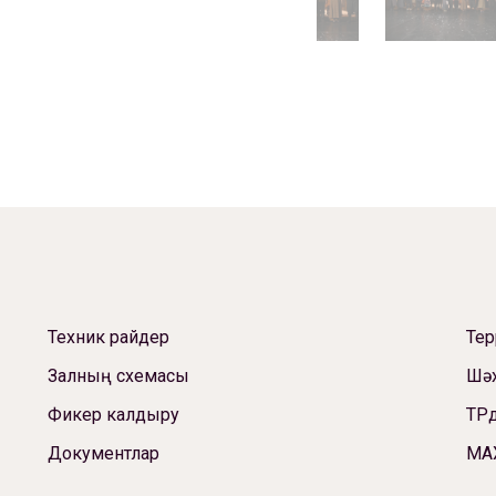
Техник райдер
Те
Залның схемасы
Шәх
Фикер калдыру
ТРд
Документлар
МА