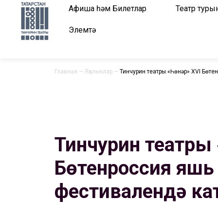
Афиша һәм Билетлар
Театр туры
Элемтә
Главная
—
Яңалыклар
—
Тинчурин театры «Һөнәр» XVI Бөт
Тинчурин театры 
Бөтенроссия яшь
фестивалендә к