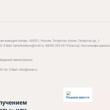
м комедия театры. 420021, Россия, Татарстан, Казан, Татарстан ур., 1.
0. E-Mail:
karimkonkurs@mail.ru
.
8(843) 293-03-74
(касса). Кассаның эш вакыты:
Мәдәният министрлыгы.
07-26. E-Mail: mkrt@tatar.ru
Решаем вместе
лучением