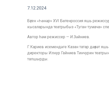
7.12.2024
Бүген «Һөнәр» XVI Бөтенроссия яшь режисс
кысаларында театрыбыз «Туган-тумача» спе
Автор һәм режиссер — И.Зәйниев.
Г.Кариев исемендәге Казан татар дәүләт яш
директоры Илнур Гайниев Тинчурин театр
тапшырды.