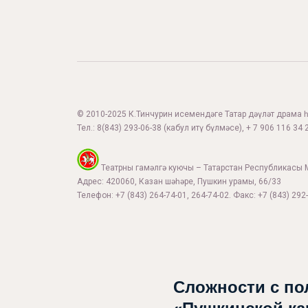
© 2010-2025 К.Тинчурин исемендәге Татар дәүләт драма һә
Тел.:
8(843) 293-06-38
(кабул итү бүлмәсе), + 7 906 116 34 2
Театрны гамәлгә куючы – Татарстан Республикасы 
Адрес: 420060, Казан шәһәре, Пушкин урамы, 66/33
Телефон: +7 (843) 264-74-01, 264-74-02. Факс: +7 (843) 292-
Сложности с по