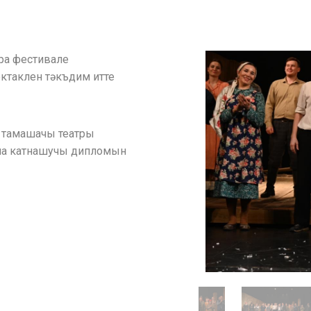
ура фестивале
ктаклен тәкъдим итте
ь тамашачы театры
ына катнашучы дипломын