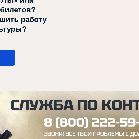
рты» или
 билетов?
чшить работу
льтуры?