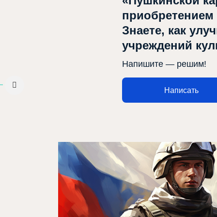
«Пушкинской ка
приобретением
Знаете, как улу
учреждений ку
Афиша
Напишите — решим!
Театр турында
Яңалыклар
Написать
Репертуар
Проектлар
Медиа
Элемтә