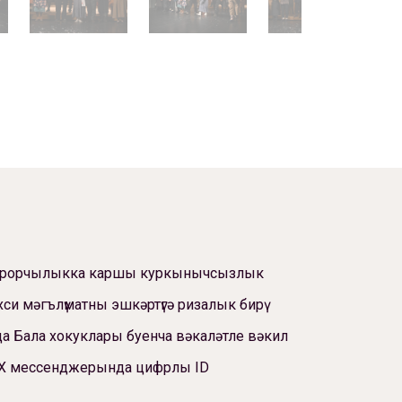
ррорчылыкка каршы куркынычсызлык
си мәгълүматны эшкәртүгә ризалык бирү
а Бала хокуклары буенча вәкаләтле вәкил
Х мессенджерында цифрлы ID