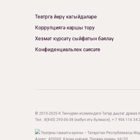
Театрга йөрү кагыйдәләре
Коррупциягә каршы тору
Хезмәт күрсәтү сыйфатын бәяләү
Конфиденциальлек сәясәте
© 2010-2025 К.Тинчурин исемендәге Татар дәүләт драма һә
Тел.:
8(843) 293-06-38
(кабул итү бүлмәсе), + 7 906 116 34 2
Театрны гамәлгә куючы – Татарстан Республикасы Мә
Адрес: 420060, Казан шәһәре, Пушкин урамы, 66/33