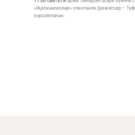
17.00 сәгатьтә
Кәрим Тинчурин әсәре буенча 
«Җилкәнсезләр» спектакле (режиссер – Ту
күрсәтеләчәк.