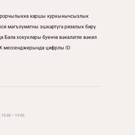
ррорчылыкка каршы куркынычсызлык
си мәгълүматны эшкәртүгә ризалык бирү
а Бала хокуклары буенча вәкаләтле вәкил
Х мессенджерында цифрлы ID
 10:00 – 19:00.