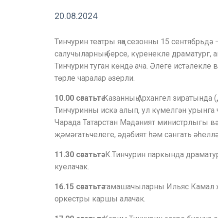
20.08.2024
Тинчурин театры яңа сезонны 15 сентябрьдә 
салучыларның берсе, күренекле драматург, 
Тинчурин туган көндә ача. Әлеге истәлекле в
төрле чаралар әзерли.
10.00 сәгатьтә
Казанның Архангел зиратында (Д
Тинчуринны искә алып, ул күмелгән урынга 
Чарада Татарстан Мәдәният министрлыгы вә
җәмәгатьчелеге, әдәбият һәм сәнгать әһелл
11.30 сәгатьтә
К.Тинчурин паркында драмату
куелачак.
16.15
сәгатьтә
тамашачыларны Ильяс Камал җ
оркестры каршы алачак.