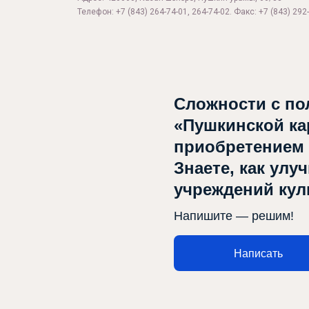
Телефон: +7 (843) 264-74-01, 264-74-02. Факс: +7 (843) 292-
Сложности с по
«Пушкинской ка
Афиша
приобретением
Театр турында
Знаете, как улу
Яңалыклар
учреждений ку
Репертуар
Напишите — решим!
Проектлар
Написать
Медиа
Элемтә