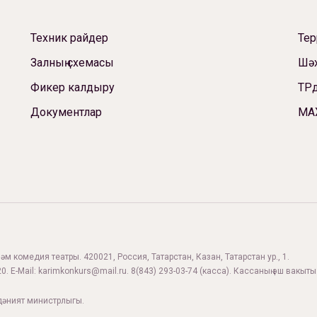
Техник райдер
Те
Залның схемасы
Шәх
Фикер калдыру
ТРд
Документлар
МА
м комедия театры. 420021, Россия, Татарстан, Казан, Татарстан ур., 1.
0. E-Mail:
karimkonkurs@mail.ru
.
8(843) 293-03-74
(касса). Кассаның эш вакыты:
дәният министрлыгы.