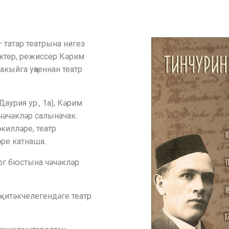
– татар театрына нигез
актер, режиссер Кәрим
акыйга уңаеннан театр
аурия ур., 1а), Кәрим
чәчәкләр салыначак.
килләре, театр
әре катнаша.
рг бюстына чәчәкләр
итәкчелегендәге театр