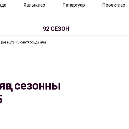
нда
Яңалыклар
Репертуар
Проектлар
92 СЕЗОН
и рәвештә 15 сентябрьдә ача
яңа сезонны
5