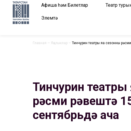
Афиша һәм Билетлар
Театр туры
Элемтә
Главная
—
Яңалыклар
—
Тинчурин театры яңа сезонны рәсм
Тинчурин театры 
рәсми рәвештә 1
сентябрьдә ача