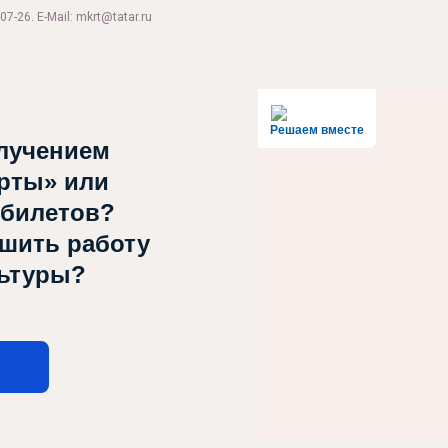
07-26. E-Mail: mkrt@tatar.ru
Решаем вместе
лучением
рты» или
 билетов?
чшить работу
льтуры?