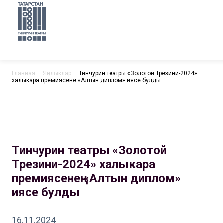
Главная
—
Яңалыклар
—
Тинчурин театры «Золотой Трезини-2024»
халыкара премиясенең «Алтын диплом» иясе булды
Тинчурин театры «Золотой
Трезини-2024» халыкара
премиясенең «Алтын диплом»
иясе булды
16.11.2024