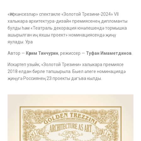
«Җилкәнсезләр» спектакле «Золотой Трезини-2024» VII
халыкара архитектура-дизайн премиясенең дипломанты
булды һәм «Театраль декорация юнәлешендә тормышка
ашырылган иң яхшы проект» номинациясендә җиңү
яулады. Ура
Автор —
Кәрим Тинчурин
, режиссер —
Туфан Имаметдинов
.
Искәртеп узыйк, «Золотой Трезини» халыкара премиясе
2018 елдан бирле тапшырыла. Быел әлеге номинациядә
җиңүгә Россиянең 23 проекты дәгъва кылды.