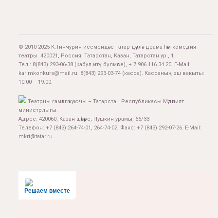
© 2010-2025 К.Тинчурин исемендәге Татар дәүләт драма һәм комедия
театры. 420021, Россия, Татарстан, Казан, Татарстан ур., 1.
Тел.:
8(843) 293-06-38
(кабул итү бүлмәсе), + 7 906 116 34 20. E-Mail:
karimkonkurs@mail.ru
.
8(843) 293-03-74
(касса). Кассаның эш вакыты:
10:00 – 19:00.
Театрны гамәлгә куючы – Татарстан Республикасы Мәдәният
министрлыгы.
Адрес: 420060, Казан шәһәре, Пушкин урамы, 66/33
Телефон: +7 (843) 264-74-01, 264-74-02. Факс: +7 (843) 292-07-26. E-Mail:
mkrt@tatar.ru
Решаем вместе