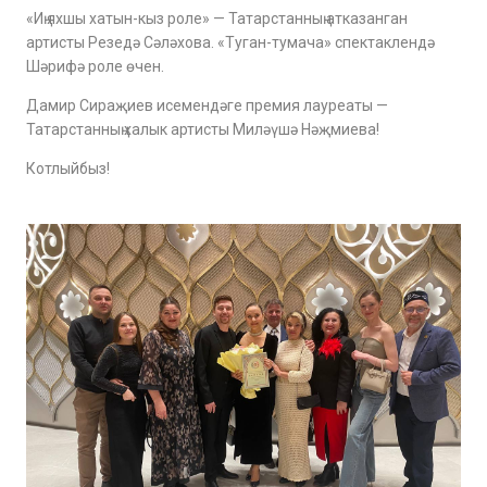
«Иң яхшы хатын-кыз роле» — Татарстанның атказанган
артисты Резедә Сәләхова. «Туган-тумача» спектаклендә
Шәрифә роле өчен.
Дамир Сираҗиев исемендәге премия лауреаты —
Татарстанның халык артисты Миләүшә Нәҗмиева!
Котлыйбыз!