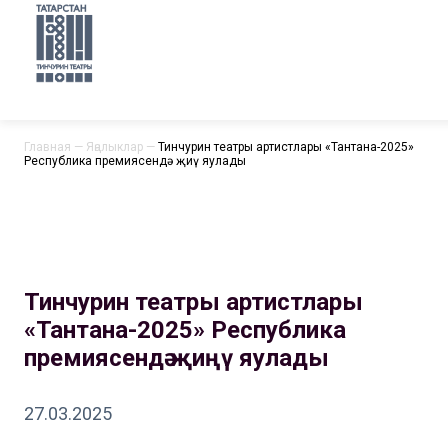
Главная
—
Яңалыклар
—
Тинчурин театры артистлары «Тантана-2025»
Республика премиясендә җиңү яулады
Тинчурин театры артистлары
«Тантана-2025» Республика
премиясендә җиңү яулады
27.03.2025