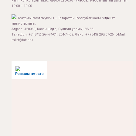
karimkonkurs@mail.ru
.
8(843) 293-03-74
(касса). Кассаның эш вакыты:
10:00 – 19:00.
Театрны гамәлгә куючы – Татарстан Республикасы Мәдәният
министрлыгы.
Адрес: 420060, Казан шәһәре, Пушкин урамы, 66/33
Телефон: +7 (843) 264-74-01, 264-74-02. Факс: +7 (843) 292-07-26. E-Mail:
mkrt@tatar.ru
Решаем вместе