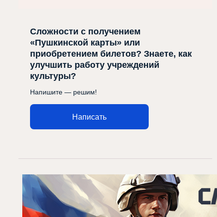
Сложности с получением
«Пушкинской карты» или
приобретением билетов? Знаете, как
улучшить работу учреждений
культуры?
Напишите — решим!
Написать