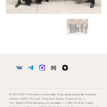
© 2010-2025 К.Тинчурин исемендәге Татар дәүләт драма һәм комедия
театры. 420021, Россия, Татарстан, Казан, Татарстан ур., 1.
Тел.:
8(843) 293-06-38
(кабул итү бүлмәсе), + 7 906 116 34 20. E-Mail: