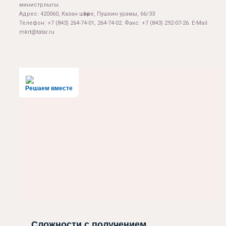
министрлыгы.
Адрес: 420060, Казан шәһәре, Пушкин урамы, 66/33
Телефон: +7 (843) 264-74-01, 264-74-02. Факс: +7 (843) 292-07-26. E-Mail:
mkrt@tatar.ru
Решаем вместе
Сложности с получением