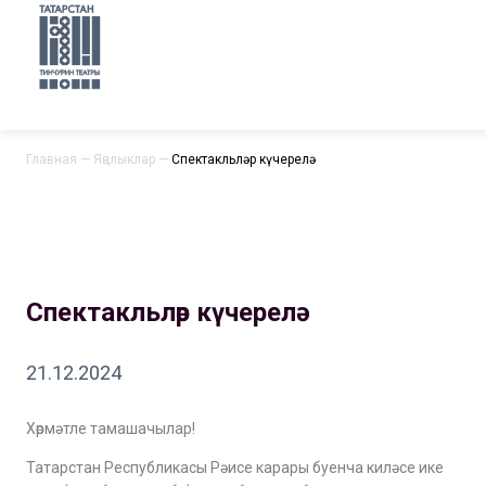
Главная
—
Яңалыклар
—
Спектакльләр күчерелә
Спектакльләр күчерелә
21.12.2024
Хөрмәтле тамашачылар!
Татарстан Республикасы Рәисе карары буенча киләсе ике