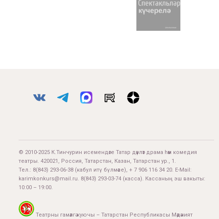
© 2010-2025 К.Тинчурин исемендәге Татар дәүләт драма һәм комедия
театры. 420021, Россия, Татарстан, Казан, Татарстан ур., 1.
Тел.:
8(843) 293-06-38
(кабул итү бүлмәсе), + 7 906 116 34 20. E-Mail:
karimkonkurs@mail.ru
.
8(843) 293-03-74
(касса). Кассаның эш вакыты:
10:00 – 19:00.
Театрны гамәлгә куючы – Татарстан Республикасы Мәдәният