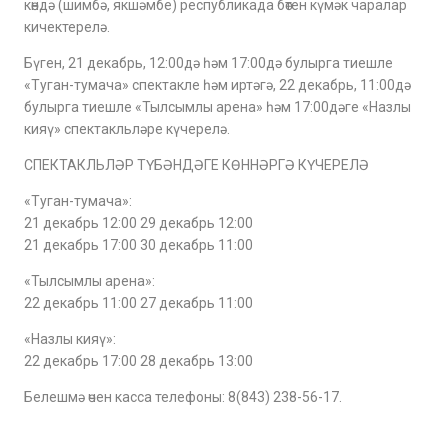
көндә (шимбә, якшәмбе) республикада бөтен күмәк чаралар
кичектерелә.
Бүген, 21 декабрь, 12:00дә һәм 17:00дә булырга тиешле
«Туган-тумача» спектакле һәм иртәгә, 22 декабрь, 11:00дә
булырга тиешле «Тылсымлы арена» һәм 17:00дәге «Назлы
кияү» спектакльләре күчерелә.
СПЕКТАКЛЬЛӘР ТҮБӘНДӘГЕ КӨННӘРГӘ КҮЧЕРЕЛӘ
«Туган-тумача»:
21 декабрь 12:00 29 декабрь 12:00
21 декабрь 17:00 30 декабрь 11:00
«Тылсымлы арена»:
22 декабрь 11:00 27 декабрь 11:00
«Назлы кияү»:
22 декабрь 17:00 28 декабрь 13:00
Белешмә өчен касса телефоны: 8(843) 238-56-17.