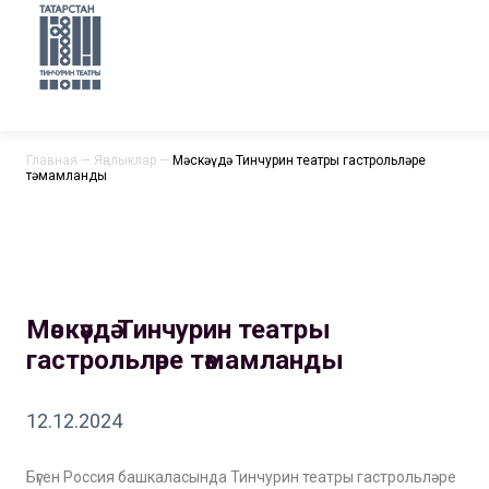
Главная
—
Яңалыклар
—
Мәскәүдә Тинчурин театры гастрольләре
тәмамланды
Мәскәүдә Тинчурин театры
гастрольләре тәмамланды
12.12.2024
Бүген Россия башкаласында Тинчурин театры гастрольләре