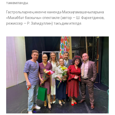
тәмамланды.
Гастрольләрнең икенче көнендә Мәскәү тамашачыларына
«Мәхәббәт баскычы» спектакле (автор — Ш. Фәрхетдинов,
режиссер — Р. Заһидуллин) тәкъдим ителде.