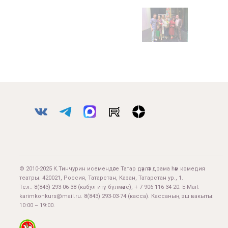
© 2010-2025 К.Тинчурин исемендәге Татар дәүләт драма һәм комедия
театры. 420021, Россия, Татарстан, Казан, Татарстан ур., 1.
Тел.:
8(843) 293-06-38
(кабул итү бүлмәсе), + 7 906 116 34 20. E-Mail:
karimkonkurs@mail.ru
.
8(843) 293-03-74
(касса). Кассаның эш вакыты:
10:00 – 19:00.