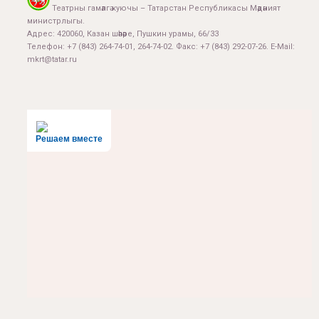
Театрны гамәлгә куючы – Татарстан Республикасы Мәдәният
министрлыгы.
Адрес: 420060, Казан шәһәре, Пушкин урамы, 66/33
Телефон: +7 (843) 264-74-01, 264-74-02. Факс: +7 (843) 292-07-26. E-Mail:
mkrt@tatar.ru
Решаем вместе