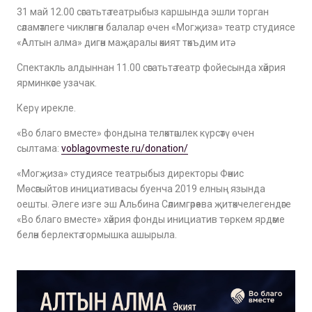
31 май 12.00 сәгатьтә театрыбыз каршында эшли торган
сәламәтлеге чикләнгән балалар өчен «Могҗиза» театр студиясе
«Алтын алма» дигән маҗаралы әкият тәкъдим итә.
Спектакль алдыннан 11.00 сәгатьтә театр фойесында хәйрия
ярминкәсе узачак.
Керү ирекле.
«Во благо вместе» фондына теләктәшлек күрсәтү өчен
сылтама:
voblagovmeste.ru/donation/
«Могҗиза» студиясе театрыбыз директоры Фәнис
Мөсәгыйтов инициативасы буенча 2019 елның язында
оешты. Әлеге изге эш Альбина Сәлимгәрәева җитәкчелегендәге
«Во благо вместе» хәйрия фонды инициатив төркем ярдәме
белән берлектә тормышка ашырыла.