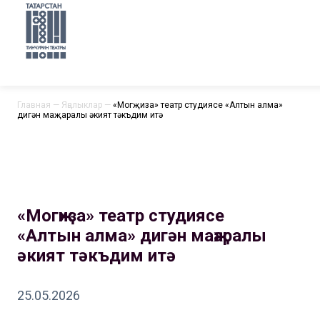
Главная
—
Яңалыклар
—
«Могҗиза» театр студиясе «Алтын алма»
дигән маҗаралы әкият тәкъдим итә
«Могҗиза» театр студиясе
«Алтын алма» дигән маҗаралы
әкият тәкъдим итә
25.05.2026