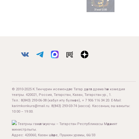
© 2010-2025 К.Тинчурин исемендәге Татар дәүләт драма һәм комедия
театры. 420021, Россия, Татарстан, Казан, Татарстан ур., 1.
Тел.:
8(843) 293-06-38
(кабул итү бүлмәсе), + 7 906 116 34 20. E-Mail:
karimkonkurs@mail.ru
.
8(843) 293-03-74
(касса). Кассаның эш вакыты:
10:00 – 19:00.
Театрны гамәлгә куючы – Татарстан Республикасы Мәдәният
министрлыгы.
Адрес: 420060, Казан шәһәре, Пушкин урамы, 66/33