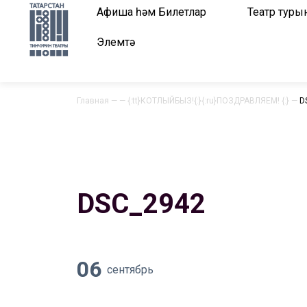
Афиша һәм Билетлар
Театр туры
Элемтә
Главная
—
—
{:tt}КОТЛЫЙБЫЗ!{:}{:ru}ПОЗДРАВЛЯЕМ! {:}
—
D
DSC_2942
06
сентябрь