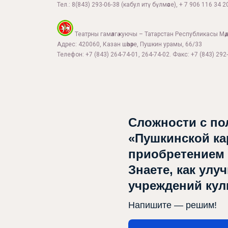
Тел.:
8(843) 293-06-38
(кабул итү бүлмәсе), + 7 906 116 34 20
Театрны гамәлгә куючы – Татарстан Республикасы Мә
Адрес: 420060, Казан шәһәре, Пушкин урамы, 66/33
Телефон: +7 (843) 264-74-01, 264-74-02. Факс: +7 (843) 292-
Сложности с по
«Пушкинской ка
приобретением
Знаете, как улу
учреждений ку
Напишите — решим!