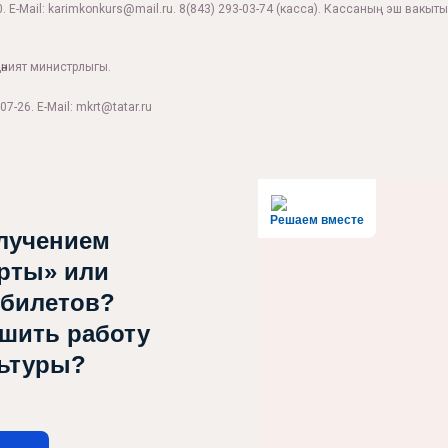
. E-Mail:
karimkonkurs@mail.ru
.
8(843) 293-03-74
(касса). Кассаның эш вакыты:
дәният министрлыгы.
07-26. E-Mail: mkrt@tatar.ru
Решаем вместе
лучением
рты» или
 билетов?
чшить работу
льтуры?