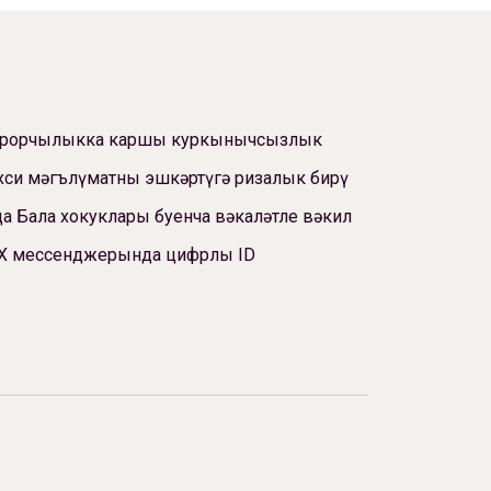
ррорчылыкка каршы куркынычсызлык
си мәгълүматны эшкәртүгә ризалык бирү
а Бала хокуклары буенча вәкаләтле вәкил
Х мессенджерында цифрлы ID