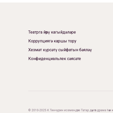
Театрга йөрү кагыйдәләре
Коррупциягә каршы тору
Хезмәт күрсәтү сыйфатын бәяләү
Конфиденциальлек сәясәте
© 2010-2025 К.Тинчурин исемендәге Татар дәүләт драма һәм 