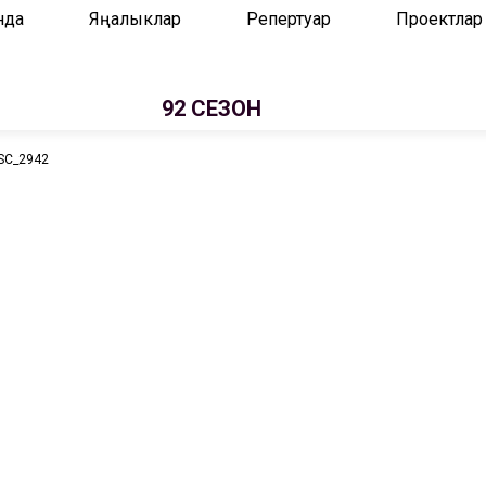
нда
Яңалыклар
Репертуар
Проектлар
92 СЕЗОН
SC_2942