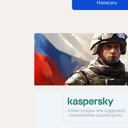
Написать
Афиша
Театр турында
Яңалыклар
Репертуар
Проектлар
Медиа
Элемтә