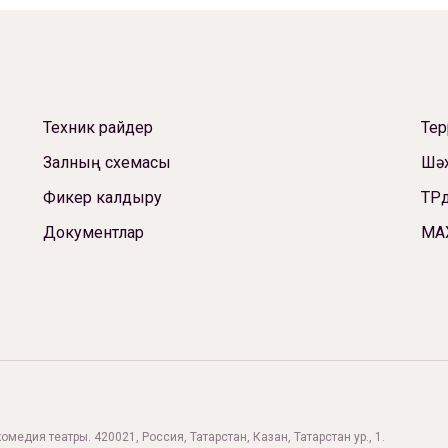
Техник райдер
Те
Залның схемасы
Шәх
Фикер калдыру
ТРд
Документлар
МА
комедия театры. 420021, Россия, Татарстан, Казан, Татарстан ур., 1.