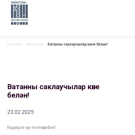
Главная
—
Яңалыклар
—
Ватанны саклаучылар көне белән!
Ватанны саклаучылар көне
белән!
23.02.2025
Кадерле ир-егетләребез!