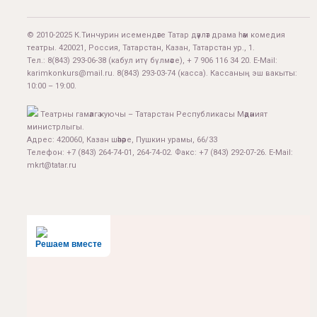
© 2010-2025 К.Тинчурин исемендәге Татар дәүләт драма һәм комедия
театры. 420021, Россия, Татарстан, Казан, Татарстан ур., 1.
Тел.:
8(843) 293-06-38
(кабул итү бүлмәсе), + 7 906 116 34 20. E-Mail:
karimkonkurs@mail.ru
.
8(843) 293-03-74
(касса). Кассаның эш вакыты:
10:00 – 19:00.
Театрны гамәлгә куючы – Татарстан Республикасы Мәдәният
министрлыгы.
Адрес: 420060, Казан шәһәре, Пушкин урамы, 66/33
Телефон: +7 (843) 264-74-01, 264-74-02. Факс: +7 (843) 292-07-26. E-Mail:
mkrt@tatar.ru
Решаем вместе