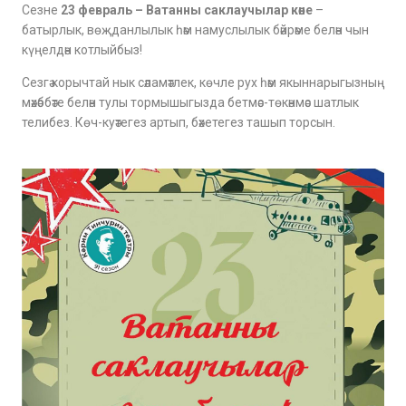
Сезне
23 февраль – Ватанны саклаучылар көне
–
батырлык, вөҗданлылык һәм намуслылык бәйрәме белән чын
күңелдән котлыйбыз!
Сезгә корычтай нык сәламәтлек, көчле рух һәм якыннарыгызның
мәхәббәте белән тулы тормышыгызда бетмәс-төкәнмәс шатлык
телибез. Көч-куәтегез артып, бәхетегез ташып торсын.