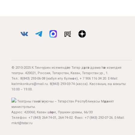
© 2010-2025 К.Тинчурин исемендәге Татар дәүләт драма һәм комедия
театры. 420021, Россия, Татарстан, Казан, Татарстан ур., 1.
Тел.:
8(843) 293-06-38
(кабул итү бүлмәсе), + 7 906 116 34 20. E-Mail:
karimkonkurs@mail.ru
.
8(843) 293-03-74
(касса). Кассаның эш вакыты:
10:00 – 19:00.
Театрны гамәлгә куючы – Татарстан Республикасы Мәдәният
министрлыгы.
Адрес: 420060, Казан шәһәре, Пушкин урамы, 66/33
Телефон: +7 (843) 264-74-01, 264-74-02. Факс: +7 (843) 292-07-26. E-Mail:
mkrt@tatar.ru