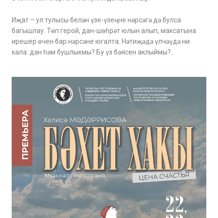
Иҗат – ул тулысы белән үзе-үзеңне нәрсәгә дә булса
багышлау. Төп герой, дан-шөһрәт юлын алып, максатына
ирешер өчен бар нәрсәне югалта. Нәтиҗәдә үлчәүдә ни
кала: дан һәм бушлыкмы? Бу үз бәясен аклыймы?..