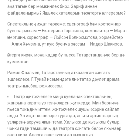
аңа тагын бер мөмкинлек бирә. Зариф аннан
файдаланырмы? Яшьлек хаталарын төзәтергә өлгерерме?
Спектакльнең иҗат төркеме: сценограф һәм костюмнар
буенча рәссам — Екатерина Горшкова, композитор — Марат
Әхмәтшин, хореограф — Ләйсән Вәлиәхмәтова, хормейстер
— Алия Хәмзина, ут кую буенча рәссам — Илдар Шакиров.
Әйтергә кирәк, моңа кадәр бу пьеса Татарстанда әле бер дә
куелмаган.
Рамил Фазлыев, Татарстанның атказанган сәнгать
эшлеклесе, Г.Тукай исемендәге Әтнә татар дәүләт драма
театрының баш режиссеры:
Театр җитәкчелеге миңа куелачак спектакльнең
жанрына карата үз теләкләрен җиткерде. Мин берничә
пьеса тәкъдим иттем. Җитәкчелек шушы әсәрне сайлап
алды. Ул иҗат кешеләре турында, ягъни артистларның
үзләренә аеруча якын тема. Халыкка да кызыклы булыр,
чөнки гади тамашачы да театрга сәнгать белән якынаер
өчен килә. Аларга эчке кухня да кызыктыр.