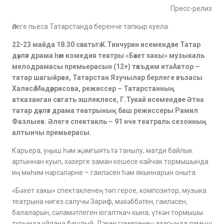
Пресс-релиз
Әлеге п
ь
еса Татарстанда беренче тапкыр куела.
22-23 майда 18.30 сәгатьтә К.Тинчурин исемендәге Татар
дәүләт драма һәм комедия театры «Бәхет хакы» музыкаль
мелодрамасы премьерасын (12+) тәкъдим итә. Автор –
татар шагыйрәсе, Татарстан Язучылар берлеге әгъзасы
Халисә Мөдәррисова, режиссер – Татарстанның
атказанган сәнгать эшлеклесе, Г.Тукай исемендәге Әтнә
татар дәүләт драма театрының баш режиссеры Рамил
Фазлыев. Әлеге спектакль – 91 нче театраль сезонның
алтынчы премьерасы.
Карьера, уңыш һәм җәмгыятьтә танылу, матди байлык
артыннан куып, хәзерге заман кешесе кайчак тормышында
иң мөһим нәрсәләрне – гаиләсен һәм якыннарын оныта.
«Бәхет хакы» спектакленең төп герое, композитор, музыка
театрына нигез салучы Зариф, мәхәббәтен, гаиләсен,
балаларын, сәламәтлеген югалткач кына, үткән тормышы
турында уйлана башлый. Ләкин гомеренең азагында язмыш