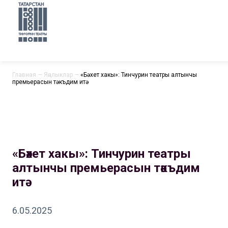
Главная
—
Яңалыклар
—
«Бәхет хакы»: Тинчурин театры алтынчы
премьерасын тәкъдим итә
«Бәхет хакы»: Тинчурин театры
алтынчы премьерасын тәкъдим
итә
6.05.2025