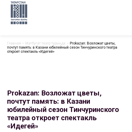
Главная
—
Матбугат театр турында
—
Prokazan: Возложат цветы,
почтут память: в Казани юбилейный сезон Тинчуринского театра
откроет спектакль «Идегей»
Prokazan: Возложат цветы,
почтут память: в Казани
юбилейный сезон Тинчуринского
театра откроет спектакль
«Идегей»