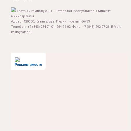
Театрны гамәлгә куючы – Татарстан Республикасы Мәдәният
министрлыгы.
Адрес: 420060, Казан шәһәре, Пушкин урамы, 66/33
Телефон: +7 (843) 264-74-01, 264-74-02. Факс: +7 (843) 292-07-26. E-Mail:
mkrt@tatar.ru
Решаем вместе