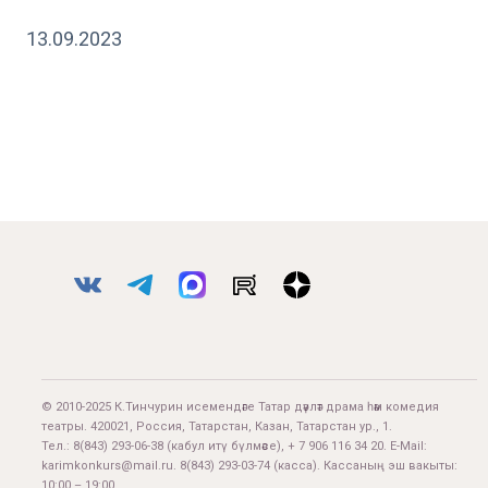
13.09.2023
© 2010-2025 К.Тинчурин исемендәге Татар дәүләт драма һәм комедия
театры. 420021, Россия, Татарстан, Казан, Татарстан ур., 1.
Тел.:
8(843) 293-06-38
(кабул итү бүлмәсе), + 7 906 116 34 20. E-Mail:
karimkonkurs@mail.ru
.
8(843) 293-03-74
(касса). Кассаның эш вакыты:
10:00 – 19:00.