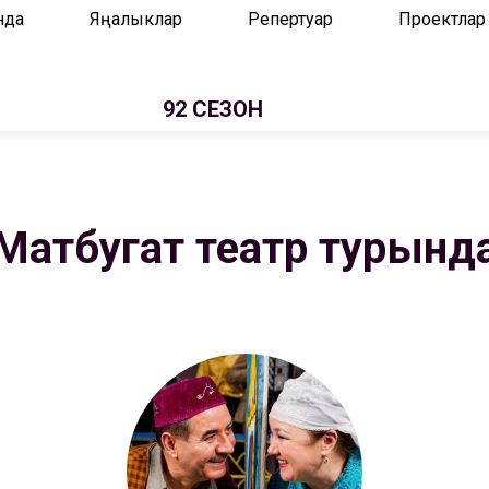
нда
Яңалыклар
Репертуар
Проектлар
92 СЕЗОН
Матбугат театр турынд