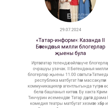
29.07.2024
«Татар-информ»: Казанда II
Бөтендөнья милли блогерлар
җыены була
Иртәгә татар телендә сөйләшүче блогерла
очрашуы узачак. II Бөтендөнья милл
блогерлар җыены 11.00 сәгатьтә «Татмед
республика матбугат һәм массакүләм
коммуникацияләр агентлыгында түгәрәк өс
белән башланып китәчәк. Бу хакта Кәрим
Тинчурин исемендәге Татар дәүләт драма 
комедия театры матбугат хезмәте хәбәр ит