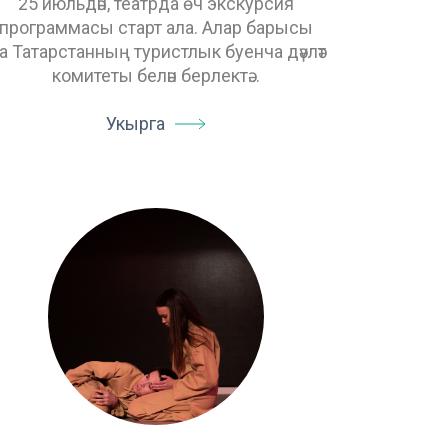
25 июльдән, театрда өч экскурсия
программасы старт ала. Алар барысы
а Татарстанның туристлык буенча дәүләт
комитеты белән берлектә…
Укырга