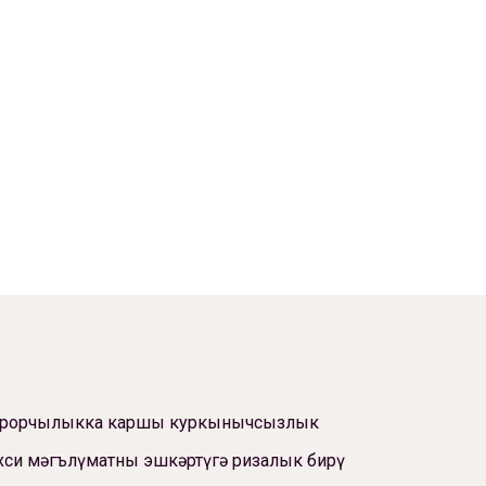
ррорчылыкка каршы куркынычсызлык
си мәгълүматны эшкәртүгә ризалык бирү