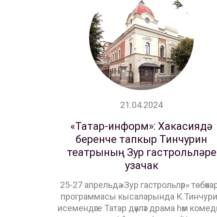
21.04.2024
«Татар-информ»: Хакасиядә
беренче тапкыр Тинчурин
театрының Зур гастрольләре
узачак
25-27 апрельдә «Зур гастрольләр» төбәка
программасы кысаларында К.Тинчур
исемендәге Татар дәүләт драма һәм коме