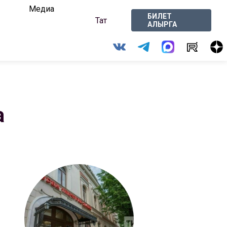
Медиа
БИЛЕТ
Тат
АЛЫРГА
а