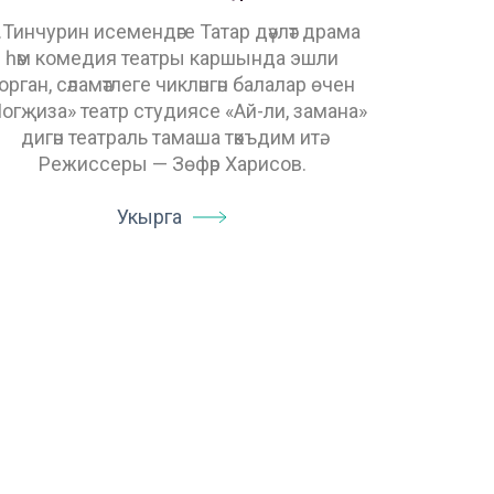
.Тинчурин исемендәге Татар дәүләт драма
һәм комедия театры каршында эшли
орган, сәламәтлеге чикләнгән балалар өчен
огҗиза» театр студиясе «Ай-ли, замана»
дигән театраль тамаша тәкъдим итә.
Режиссеры — Зөфәр Харисов.
Укырга