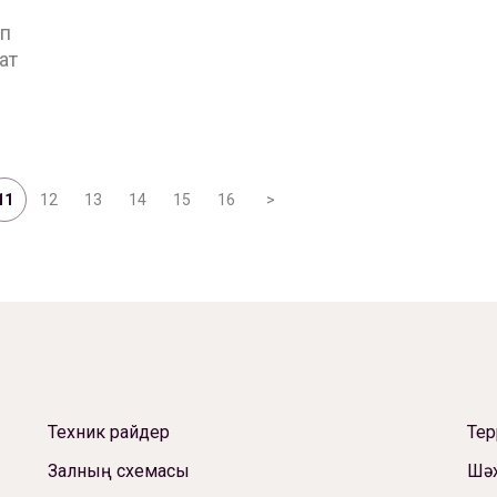
ип
ат
11
12
13
14
15
16
>
Техник райдер
Те
Залның схемасы
Шәх