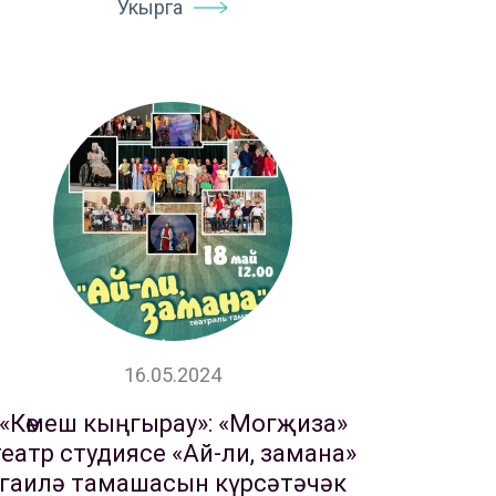
Укырга
16.05.2024
«Көмеш кыңгырау»: «Могҗиза»
театр студиясе «Ай-ли, замана»
гаилә тамашасын күрсәтәчәк