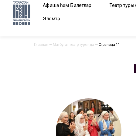
Афиша һәм Билетлар
Театр туры
Элемтә
Главная
—
Матбугат театр турында
—
Страница 11