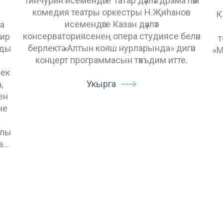
Тинчурин исемендәге Татар дәүләт драма һәм
комедия театры оркестры Н.Җиһанов
К
исемендәге Казан дәүләт
а
консерваториясенең опера студиясе белән
Җир
т
берлектә «Алтын кояш нурларында» дигән
зды
«М
концерт программасын тәкъдим итте.
лек
Укырга
,
ен
не
тлы
а…