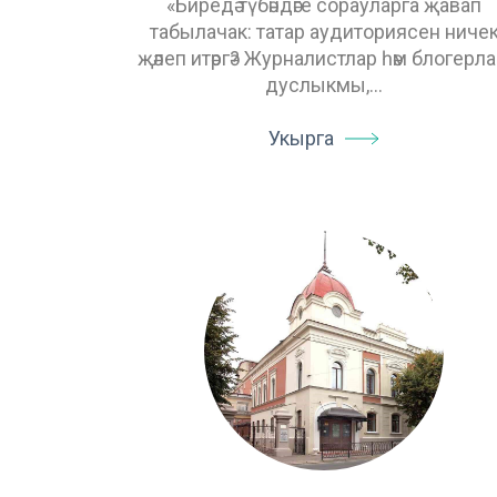
«Биредә түбәндәге сорауларга җавап
табылачак: татар аудиториясен ниче
җәлеп итәргә? Журналистлар һәм блогерла
дуслыкмы,…
Укырга