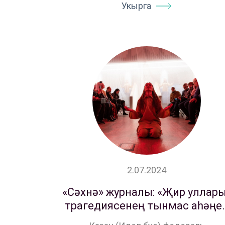
Укырга
2.07.2024
Афиша
«Сәхнә» журналы: «Җир уллар
трагедиясенең тынмас аһәңе
Театр турында