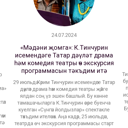
24.07.2024
«Мәдәни җомга»: К.Тинчурин
исемендәге Татар дәүләт драма
һәм комедия театры өч экскурсия
программасын тәкъдим итә
Ти
р
бу
и
29 июльдә Кәрим Тинчурин исемендәге Татар
п
иа»
дәүләт драма һәм комедия театры җәйге
ис
ялдан соң үз эшен башлый. Бу көнне
т
тәл
тамашачыларга К.Тинчурин әсәре буенча
Б
куелган «Сүнгән йолдызлар» спектакле
һәм
тәкъдим ителәчәк. Аңа кадәр, 25 июльдән,
ә.
театрда өч экскурсия программасы старт