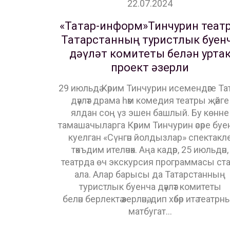
22.07.2024
«Татар-информ»Тинчурин теат
Татарстанның туристлык буен
дәүләт комитеты белән урта
проект әзерли
29 июльдә Кәрим Тинчурин исемендәге Та
дәүләт драма һәм комедия театры җәйге
ялдан соң үз эшен башлый. Бу көнне
тамашачыларга Кәрим Тинчурин әсәре буе
куелган «Сүнгән йолдызлар» спектакл
тәкъдим ителәчәк. Аңа кадәр, 25 июльдән,
театрда өч экскурсия программасы ста
ала. Алар барысы да Татарстанның
туристлык буенча дәүләт комитеты
белән берлектә әзерләнә, дип хәбәр итә театрн
матбугат…