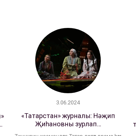
3.06.2024
«Татарстан» журналы: Нәҗип
ы»
Җиһановны зурлап…
…