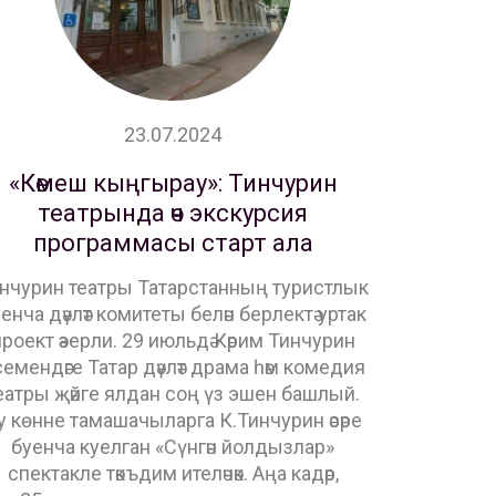
23.07.2024
«Көмеш кыңгырау»: Тинчурин
театрында өч экскурсия
программасы старт ала
нчурин театры Татарстанның туристлык
енча дәүләт комитеты белән берлектә уртак
роект әзерли. 29 июльдә Кәрим Тинчурин
емендәге Татар дәүләт драма һәм комедия
еатры җәйге ялдан соң үз эшен башлый.
у көнне тамашачыларга К.Тинчурин әсәре
буенча куелган «Сүнгән йолдызлар»
спектакле тәкъдим ителәчәк. Аңа кадәр,