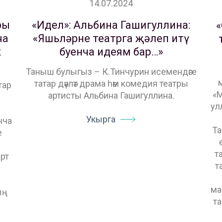
14.07.2024
ры
«Идел»: Альбина Гашигуллина:
«
ча
«Яшьләрне театрга җәлеп итү
к
буенча идеям бар…»
Таныш булыгыз – К.Тинчурин исемендәге
татар дәүләт драма һәм комедия театры
тар
«М
артисты Альбина Гашигуллина.
ул
Укырга
нча
Та
е
т
рт
т
ма
ың
т