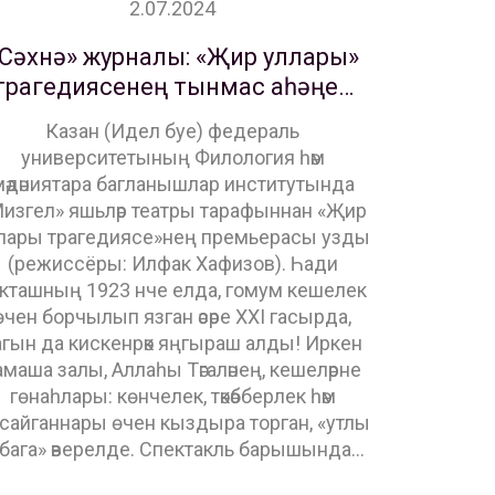
2.07.2024
Сәхнә» журналы: «Җир уллары»
трагедиясенең тынмас аһәңе…
Казан (Идел буе) федераль
университетының Филология һәм
мәдәниятара багланышлар институтында
изгел» яшьләр театры тарафыннан «Җир
лары трагедиясе»нең премьерасы узды
(режиссёры: Илфак Хафизов). Һади
кташның 1923 нче елда, гомум кешелек
өчен борчылып язган әсәре XXI гасырда,
агын да кискенрәк яңгыраш алды! Иркен
амаша залы, Аллаһы Тәгаләнең, кешеләрне
гөнаһлары: көнчелек, тәкәбберлек һәм
сайганнары өчен кыздыра торган, «утлы
абага» әверелде. Спектакль барышында…