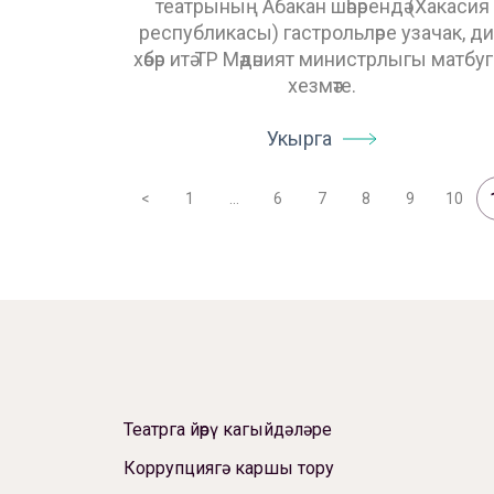
театрының Абакан шәһәрендә (Хакасия
республикасы) гастрольләре узачак, д
хәбәр итә ТР Мәдәният министрлыгы матбуг
хезмәте.
Укырга
<
1
…
6
7
8
9
10
Театрга йөрү кагыйдәләре
Коррупциягә каршы тору