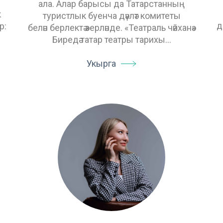
ала. Алар барысы да Татарстанның
к
туристлык буенча дәүләт комитеты
д
р:
белән берлектә әзерләнде. «Театраль чәйханә»
Биредә татар театры тарихы…
Укырга