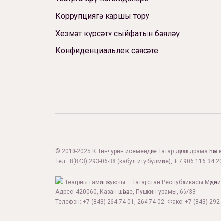
Коррупциягә каршы тору
Хезмәт күрсәтү сыйфатын бәяләү
Конфиденциальлек сәясәте
© 2010-2025 К.Тинчурин исемендәге Татар дәүләт драма һәм 
Тел.:
8(843) 293-06-38
(кабул итү бүлмәсе), + 7 906 116 34 20
Театрны гамәлгә куючы – Татарстан Республикасы Мәдән
Адрес: 420060, Казан шәһәре, Пушкин урамы, 66/33
Телефон: +7 (843) 264-74-01, 264-74-02. Факс: +7 (843) 292-