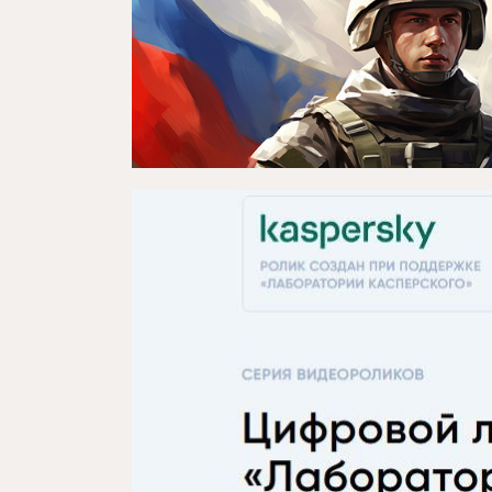
Яңалыклар
Репертуар
Проектлар
Медиа
Элемтә