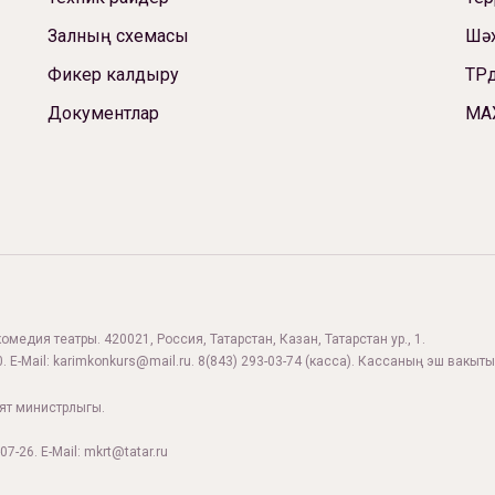
Залның схемасы
Шәх
Фикер калдыру
ТРд
Документлар
МА
комедия театры. 420021, Россия, Татарстан, Казан, Татарстан ур., 1.
. E-Mail:
karimkonkurs@mail.ru
.
8(843) 293-03-74
(касса). Кассаның эш вакыты:
ият министрлыгы.
07-26. E-Mail: mkrt@tatar.ru