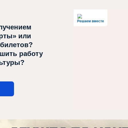
Решаем вместе
лучением
рты» или
 билетов?
чшить работу
льтуры?