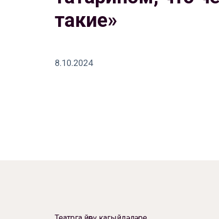
такие»
8.10.2024
Театрга йөрү кагыйдәләре