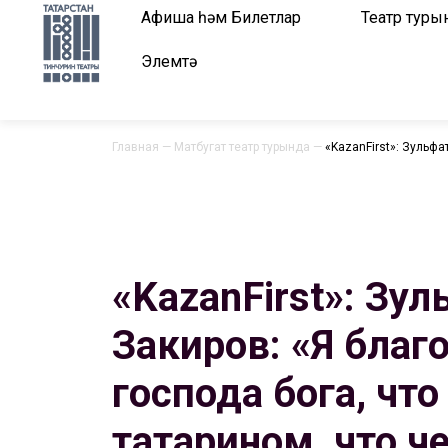
Афиша һәм Билетлар
Театр туры
Элемтә
Главная
—
Матбугат театр турында
—
«KazanFirst»: Зульфа
«KazanFirst»: Зул
Закиров: «Я благ
господа бога, что
татарином, что ч