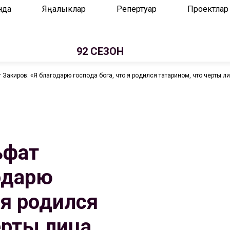
нда
Яңалыклар
Репертуар
Проектлар
92 СЕЗОН
т Закиров: «Я благодарю господа бога, что я родился татарином, что черты л
ьфат
одарю
 я родился
ерты лица