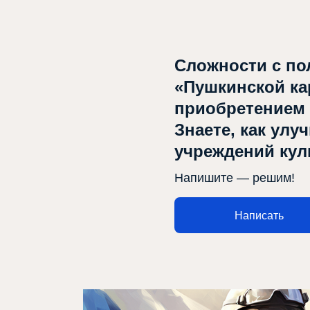
Сложности с по
«Пушкинской ка
приобретением
Знаете, как улу
учреждений ку
Напишите — решим!
Написать
Афиша
Театр турында