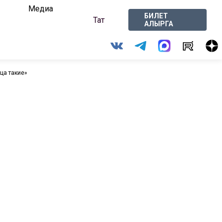
Медиа
БИЛЕТ
Тат
АЛЫРГА
ица такие»