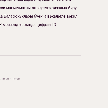
си мәгълүматны эшкәртүгә ризалык бирү
а Бала хокуклары буенча вәкаләтле вәкил
Х мессенджерында цифрлы ID
 10:00 – 19:00.