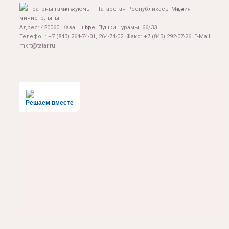
Театрны гамәлгә куючы – Татарстан Республикасы Мәдәният
министрлыгы.
Адрес: 420060, Казан шәһәре, Пушкин урамы, 66/33
Телефон: +7 (843) 264-74-01, 264-74-02. Факс: +7 (843) 292-07-26. E-Mail:
mkrt@tatar.ru
Решаем вместе