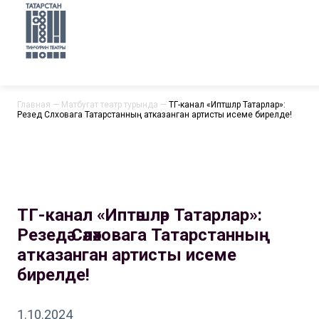
Главная
—
Матбугат театр турында
—
ТГ-канал «Иптәшләр Татарлар»:
Резедә Сәләховага Татарстанның атказанган артисты исеме бирелде!
ТГ-канал «Иптәшләр Татарлар»:
Резедә Сәләховага Татарстанның
атказанган артисты исеме
бирелде!
1.10.2024