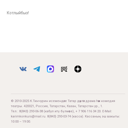
Котлыйбыз!
© 2010-2025 К.Тинчурин исемендәге Татар дәүләт драма һәм комедия
театры. 420021, Россия, Татарстан, Казан, Татарстан ур., 1.
Тел.:
8(843) 293-06-38
(кабул итү бүлмәсе), + 7 906 116 34 20. E-Mail:
karimkonkurs@mail.ru
.
8(843) 293-03-74
(касса). Кассаның эш вакыты:
10:00 – 19:00.