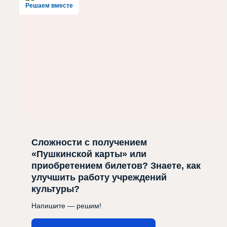
Решаем вместе
Сложности с получением
«Пушкинской карты» или
приобретением билетов? Знаете, как
улучшить работу учреждений
культуры?
Напишите — решим!