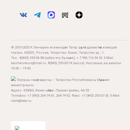
© 2010-2025 К.Тинчурин исемендәге Татар дәүләт драма һәм комедия
театры. 420021, Россия, Татарстан, Казан, Татарстан ур., 1.
Тел.:
8(843) 293-06-38
(кабул итү бүлмәсе), + 7 906 116 34 20. E-Mail:
karimkonkurs@mail.ru
.
8(843) 293-03-74
(касса). Кассаның эш вакыты:
10:00 – 19:00.
Театрны гамәлгә куючы – Татарстан Республикасы Мәдәният
министрлыгы.
Адрес: 420060, Казан шәһәре, Пушкин урамы, 66/33
Телефон: +7 (843) 264-74-01, 264-74-02. Факс: +7 (843) 292-07-26. E-Mail:
mkrt@tatar.ru