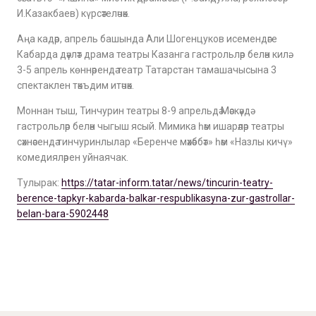
И.Казакбаев) күрсәтеләчәк.
Аңа кадәр, апрель башында Али Шогенцуков исемендәге
Кабарда дәүләт драма театры Казанга гастрольләр белән килә.
3-5 апрель көннәрендә театр Татарстан тамашачысына 3
спектаклен тәкъдим итәчәк.
Моннан тыш, Тинчурин театры 8-9 апрельдә Мәскәүдә
гастрольләр белән чыгыш ясый. Мимика һәм ишарәләр театры
сәхнәсендә тинчуринлылар «Беренче мәхәббәт» һәм «Назлы кичү»
комедияләрен уйнаячак.
Тулырак:
https://tatar-inform.tatar/news/tincurin-teatry-
berence-tapkyr-kabarda-balkar-respublikasyna-zur-gastrollar-
belan-bara-5902448