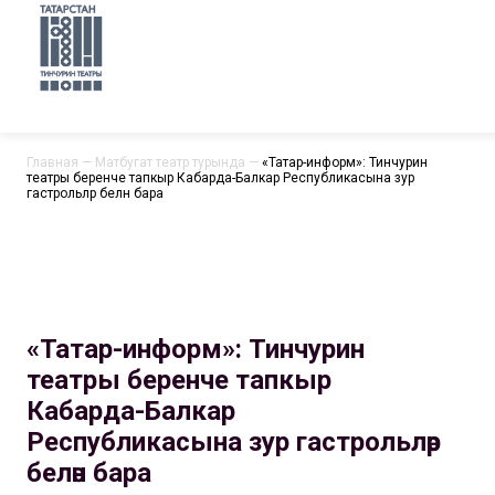
Главная
—
Матбугат театр турында
—
«Татар-информ»: Тинчурин
театры беренче тапкыр Кабарда-Балкар Республикасына зур
гастрольләр белән бара
«Татар-информ»: Тинчурин
театры беренче тапкыр
Кабарда-Балкар
Республикасына зур гастрольләр
белән бара