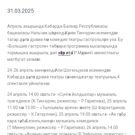
31.03.2025
Апрель ахырында Кабарда-Балкар Республикасы
башкаласы Нальчик шәһәрендә Кәрим Тинчурин исемендәге
татар дәүләт драма һәм комедия театры гастрольләре уза. Бу
«Большие гастроли» төбәкара программа кысаларында
тормышка ашырыла, дип
хәбәр итә
ТР Мәдәният министлыгы
матбугат хезмәте.
24-26 апрель көннәрендә Али Шогенцуков исемендәге
Кабарда дәүләт драма театры сәхнәсендә татар театрының 4
спектакле уйналачак.
24 апрель 14.00 сәгатьтә – «Сүнгән йолдызлар» музыкаль
трагедиясе (К.Тинчурин, режиссер – Р.Гарипова), 25 апрель
11.00 һәм 13.00 – «Тылсымлы арена» әкияте (Ш.Фархетдинов,
режиссер – К.Гатауллин), 25 апрель 19.00 сәгатьтә – «Ак тәүбә,
кара тәүбә. Безнең көннәр» музыкаль комедиясе
(Т.Миннуллин, режиссер – Р.Гарипова), 26 апрель 14.00
сәгатьтә – «Ашина» мистик драмасы (Р.Зайдулла, режиссер –