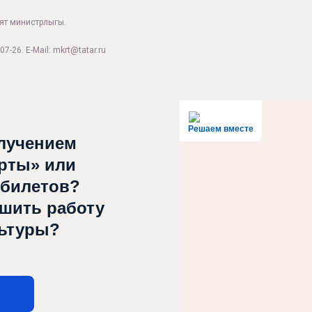
ият министрлыгы.
07-26. E-Mail: mkrt@tatar.ru
Решаем вместе
лучением
рты» или
 билетов?
чшить работу
льтуры?