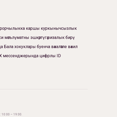
ррорчылыкка каршы куркынычсызлык
си мәгълүматны эшкәртүгә ризалык бирү
а Бала хокуклары буенча вәкаләтле вәкил
Х мессенджерында цифрлы ID
 10:00 – 19:00.