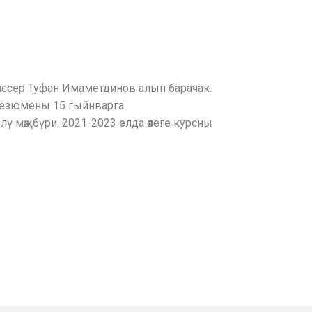
иссер Туфан Имаметдинов алып барачак.
н резюмены
15 гыйнварга
лү мәҗбүри. 2021-2023 елда әлеге курсны