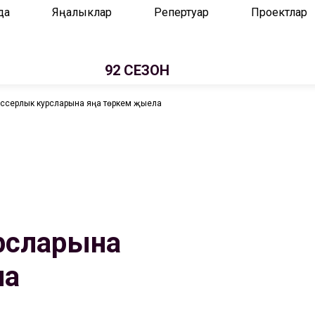
да
Яңалыклар
Репертуар
Проектлар
92 СЕЗОН
жиссерлык курсларына яңа төркем җыела
рсларына
ла