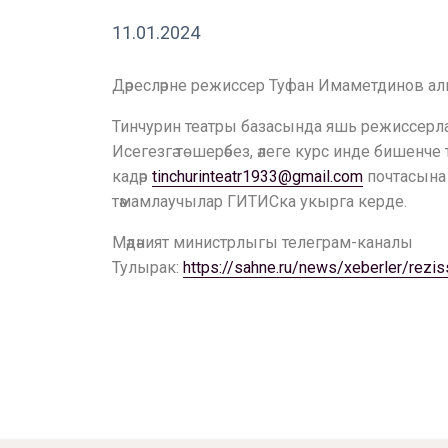
11.01.2024
Дәресләрне режиссер Туфан Имаметдинов ал
Тинчурин театры базасында яшь режиссерла
Исегезгә төшерәбез, әлеге курс инде бишенче 
кадәр
tinchurinteatr1933@gmail.com
почтасына 
тәмамлаучылар ГИТИСка укырга керде.
Мәдәният министрлыгы телеграм-каналы
Тулырак:
https://sahne.ru/news/xeberler/rezis