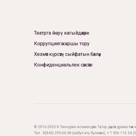
Театрга йөрү кагыйдәләре
Коррупциягә каршы тору
Хезмәт күрсәтү сыйфатын бәяләү
Конфиденциальлек сәясәте
© 2010-2025 К.Тинчурин исемендәге Татар дәүләт драма һәм 
Тел.:
8(843) 293-06-38
(кабул итү бүлмәсе), + 7 906 116 34 20