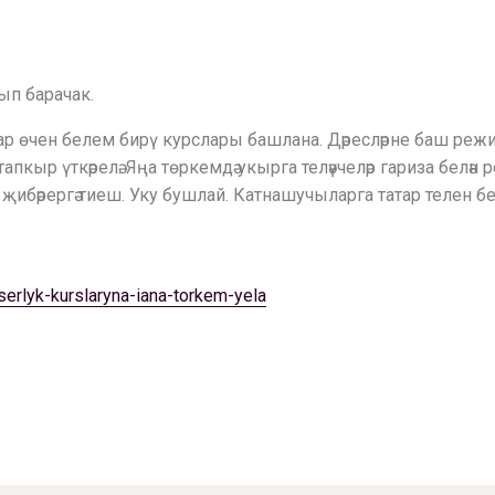
ып барачак.
р өчен белем бирү курслары башлана. Дәресләрне баш реж
тапкыр үткәрелә. Яңа төркемдә укырга теләүчеләр гариза белә
җибәрергә тиеш. Уку бушлай. Катнашучыларга татар телен бе
serlyk-kurslaryna-iana-torkem-yela