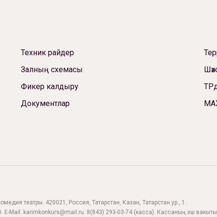
Техник райдер
Те
Залның схемасы
Шәх
Фикер калдыру
ТРд
Документлар
МА
комедия театры. 420021, Россия, Татарстан, Казан, Татарстан ур., 1.
. E-Mail:
karimkonkurs@mail.ru
.
8(843) 293-03-74
(касса). Кассаның эш вакыты: