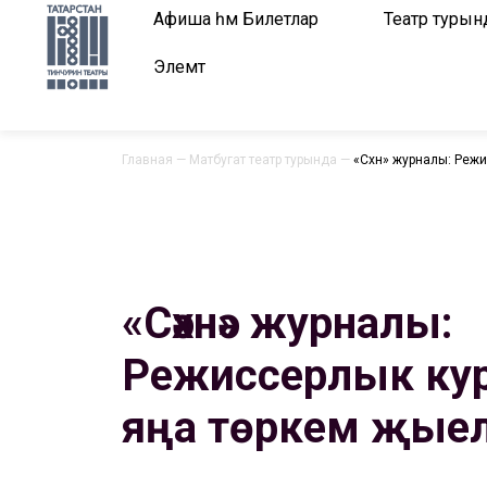
Афиша һәм Билетлар
Театр турын
Элемтә
Главная
—
Матбугат театр турында
—
«Сәхнә» журналы: Ре
«Сәхнә» журналы:
Режиссерлык ку
яңа төркем җые