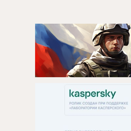
Театр турында
Яңалыклар
Репертуар
Проектлар
Медиа
Элемтә