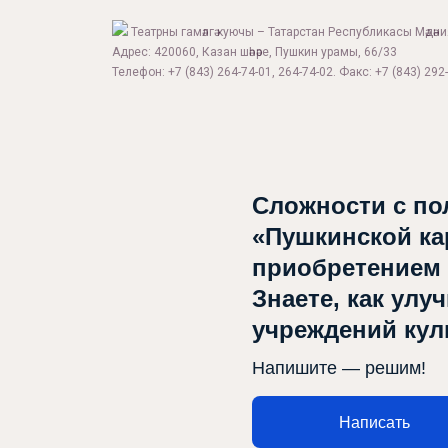
Театрны гамәлгә куючы – Татарстан Республикасы Мәдән
Адрес: 420060, Казан шәһәре, Пушкин урамы, 66/33
Телефон: +7 (843) 264-74-01, 264-74-02. Факс: +7 (843) 292-
Сложности с по
«Пушкинской ка
приобретением
Знаете, как улу
учреждений ку
Напишите — решим!
Написать
Афиша