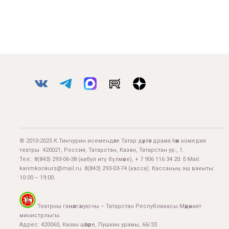
© 2010-2025 К.Тинчурин исемендәге Татар дәүләт драма һәм комедия
театры. 420021, Россия, Татарстан, Казан, Татарстан ур., 1.
Тел.:
8(843) 293-06-38
(кабул итү бүлмәсе), + 7 906 116 34 20. E-Mail:
karimkonkurs@mail.ru
.
8(843) 293-03-74
(касса). Кассаның эш вакыты:
10:00 – 19:00.
Театрны гамәлгә куючы – Татарстан Республикасы Мәдәният
министрлыгы.
Адрес: 420060, Казан шәһәре, Пушкин урамы, 66/33