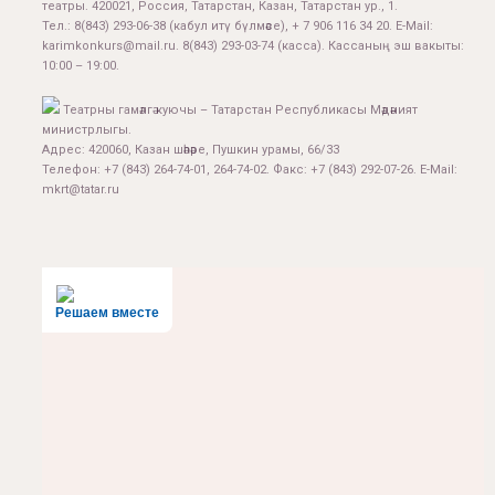
театры. 420021, Россия, Татарстан, Казан, Татарстан ур., 1.
Тел.:
8(843) 293-06-38
(кабул итү бүлмәсе), + 7 906 116 34 20. E-Mail:
karimkonkurs@mail.ru
.
8(843) 293-03-74
(касса). Кассаның эш вакыты:
10:00 – 19:00.
Театрны гамәлгә куючы – Татарстан Республикасы Мәдәният
министрлыгы.
Адрес: 420060, Казан шәһәре, Пушкин урамы, 66/33
Телефон: +7 (843) 264-74-01, 264-74-02. Факс: +7 (843) 292-07-26. E-Mail:
mkrt@tatar.ru
Решаем вместе