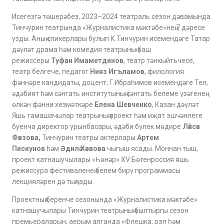
Исегезгә төшерәбез, 2023–2024 театраль сезон дәвамында
Тинчурин театрында «Журналистика мәктәбе»нең 7 дәресе
узды. Аның спикерлары булып К.Тинчурин исемендәге Татар
дәүләт драма һәм комедия театрының баш
режиссеры
Туфан Имаметдинов
, театр тәнкыйтьчесе,
театр белгече, педагог
Нияз Игъламов
, филология
фәннәре кандидаты, доцент, Г.Ибраһимов исемендәге Тел,
әдәбият һәм сәнгать институтының сәнгать белеме үзәгенең
өлкән фәнни хезмәткәре
Елена Шевченко
, Казан дәүләт
Яшь тамашачылар театрының проект һәм иҗат эшчәнлеге
буенча директор урынбасары, әдәби бүлек мөдире
Ләйсән
Фәизова,
Тинчурин театры актерлары
Артем
Пискунов
һәм
Әдилә Хәсәнова
чыгыш ясады. Моннан тыш,
проект катнашучылары «Һөнәр» XV Бөтенроссия яшь
режиссура фестиваленең белем бирү программасы
лекцияләрен дә тыңлады.
Проектның беренче сезонында «Журналистика мәктәбе»
катнашучылары Тинчурин театрының былтыргы сезон
премьераларын, аерым алганда «Флешка, рэп һәм