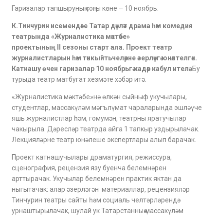
Гаризалар тапшыруның соңгы көне – 10 ноябрь.
К.Тинчурин исемендәге Татар дәүләт драма һәм комедия
театрында «Журналистика мәктәбе»
проектының
II
сезоны старт ала.
Проект театр
журналистларын һәм тәнкыйтьчеләрне әзерләүгә юнәлтелгән.
Катнашу өчен гаризалар 10 ноябрьгә кадәр кабул ителә.
Бу
турыда театр матбугат хезмәте хәбәр итә.
«Журналистика мәктәбе»нә өлкән сыйныф укучылары,
студентлар, массакүләм мәгълүмат чараларында эшләүче
яшь журналистлар һәм, гомумән, театрны яратучылар
чакырыла. Дәресләр театрда айга 1 тапкыр уздырылачак.
Лекцияләрне театр юнәлеше экспертлары алып барачак.
Проект катнашучылары драматургия, режиссура,
сценография, рецензия язу буенча белемнәрен
арттырачак. Укучылар белемнәрен практик яктан да
ныгытачак: алар әзерләгән материаллар, рецензияләр
Тинчурин театры сайты һәм социаль челтәрләрендә
урнаштырылачак, шулай ук Татарстанның массакүләм