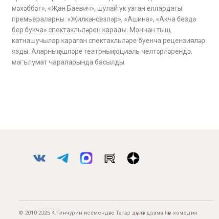
мәхәббәт», «Җан Баевич», шулай ук узган еллардагы
премьераларны: «Җилкәнсезләр», «Ашина», «Акча бездә
бер букча» спектакльләрен карады. Моннан тыш,
катнашучылар караган спектакльләре буенча рецензияләр
язды. Аларның эшләре театрның социаль челтәрләрендә,
мәгълүмат чараларында басылды.
© 2010-2025 К.Тинчурин исемендәге Татар дәүләт драма һәм комедия