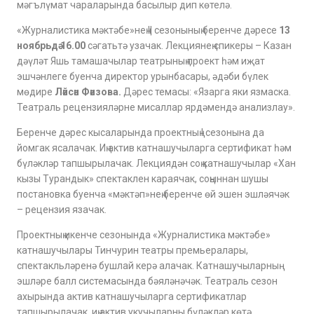
мәгълүмат чараларында басылыр дип көтелә.
«Журналистика мәктәбе»нең II сезонының беренче дәресе
13
ноябрьдә 16.00
сәгатьтә узачак. Лекциянең спикеры – Казан
дәүләт Яшь тамашачылар театрының проект һәм иҗат
эшчәнлеге буенча директор урынбасары, әдәби бүлек
мөдире
Ләйсән Фәизова.
Дәрес темасы: «Язарга яки язмаска.
Театраль рецензияләрне мисаллар ярдәмендә анализлау».
Беренче дәрес кысаларында проектның I сезонына да
йомгак ясалачак. Иң актив катнашучыларга сертификат һәм
бүләкләр тапшырылачак. Лекциядән соң катнашучылар «Хан
кызы Турандык» спектаклен караячак, соңыннан шушы
постановка буенча «мәктәп»нең беренче өй эшен эшләячәк
– рецензия язачак.
Проектның икенче сезонында «Журналистика мәктәбе»
катнашучылары Тинчурин театры премьералары,
спектакльләренә бушлай керә алачак. Катнашучыларның
эшләре балл системасында бәяләнәчәк. Театраль сезон
ахырында актив катнашучыларга сертификатлар
тапшырылачак, иң актив укучыларны бүләкләр көтә.