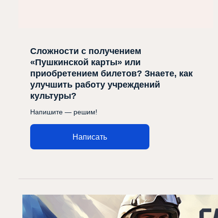
Сложности с получением
«Пушкинской карты» или
приобретением билетов? Знаете, как
улучшить работу учреждений
культуры?
Напишите — решим!
Написать