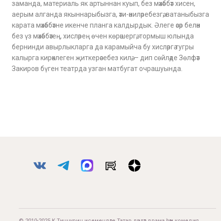
заманда, материаль як артыннан куып, без мәхәббәт хисен,
аерым алганда якыннарыбызга, әти-әниләребезгә, ватаныбызга
карата мәхәббәтне икенче планга калдырдык. Әлеге әсәр белән
без үз мәхәббәтең, хисләрең өчен көрәшергә, тормыш юлында
бернинди авырлыкларга да карамыйча бу хисләргә тугры
калырга кирәклеген җиткерәсебез килә, – дип сөйләде Зөлфәт
Закиров бүген театрда узган матбугат очрашуында.
© 2010-2025 К.Тинчурин исемендәге Татар дәүләт драма һәм комедия