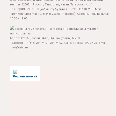
театры. 420021, Россия, Татарстан, Казан, Татарстан ур., 1.
Тел.:
8(843) 293-06-38
(кабул итү бүлмәсе), + 7 906 116 34 20. E-Mail:
karimkonkurs@mail.ru
.
8(843) 293-03-74
(касса). Кассаның эш вакыты:
10:00 – 19:00.
Театрны гамәлгә куючы – Татарстан Республикасы Мәдәният
министрлыгы.
Адрес: 420060, Казан шәһәре, Пушкин урамы, 66/33
Телефон: +7 (843) 264-74-01, 264-74-02. Факс: +7 (843) 292-07-26. E-Mail:
mkrt@tatar.ru
Решаем вместе