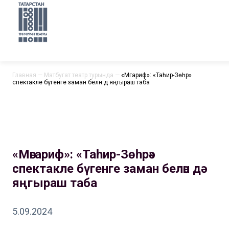
Главная
—
Матбугат театр турында
—
«Мәгариф»: «Таһир-Зөһрә»
спектакле бүгенге заман белән дә яңгыраш таба
«Мәгариф»: «Таһир-Зөһрә»
спектакле бүгенге заман белән дә
яңгыраш таба
5.09.2024