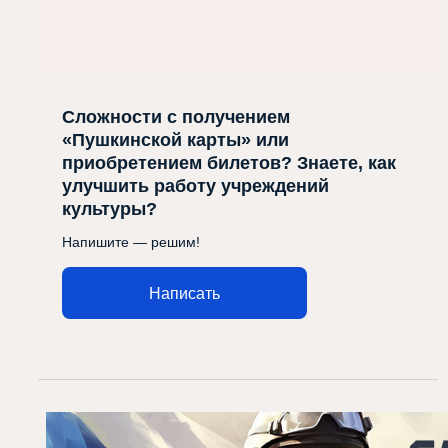
Сложности с получением
«Пушкинской карты» или
приобретением билетов? Знаете, как
улучшить работу учреждений
культуры?
Напишите — решим!
Написать