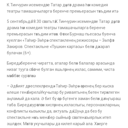
К.Тинчурин исемендәге Татар дәүләт драма һәм комедия
театры тамашачыларга беренче премьерасын тәкъдим итә.
5 сентябрьдә 18.30 сәгатьтә К.Тинчурин исемендәге Татар дәүләт
драма һәм комедия театры тамашачыларга беренче
премьерасын тәкъдим итәчәк. Фәтхи Бурнаш пьесасы буенча
куелган «Таһир-Зөһрә» спектакленең режиссеры – Зөлфәт
Закиров. Спектакльне «Пушкин картасы» белән дә карап
булачак (6+).
Биредә, беренче чиратта, аталар белән балалар арасында
низаг тууга сәбәпче булган яшьләрнең ихлас, самими, чиста
мәхәббәте сурәтләнә.
– Әдәбият дәреслекләрендә «Таһир-Зөһрә» әсәренең бер кыска
өлеше генә бирелә. Укучылар бу риваятьнең бөтен тирәнлеген
аңламый да кала. Ә бит бу әсәр бүгенге заман белән дә яңгыраш
таба. Биредә сурәтләгән хисләрнең ихласлыгы, персонажларның
конфликты кызыклы да, актуаль дә. Шуңа да без бу
спектакльне нәкъ менә бер сыйныф сәгатенә сыярлык итеп
эшләдек. Мәктәп укучылары да килеп карый ала. Хәзерге