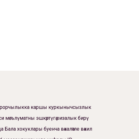
ррорчылыкка каршы куркынычсызлык
си мәгълүматны эшкәртүгә ризалык бирү
а Бала хокуклары буенча вәкаләтле вәкил