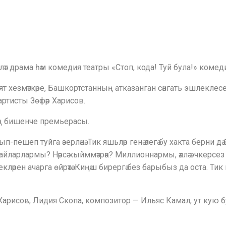
ләт драма һәм комедия театры «Стоп, кода! Туй була!» комедия
ят хезмәткәре, Башкортстанның атказанган сәнгать эшлеклес
артисты Зөфәр Харисов.
ың бишенче премьерасы.
пешеп туйга әзерләнә. Тик яшьләр генә әлегә бу хакта берни дә
айларлармы? Нәрсә кыйммәтрәк? Миллионнармы, әллә эчкерсез 
екләрен ачарга өйрәтә. Киңәш бирергә без барыбыз да оста. Ти
 Харисов, Лидия Скопа, композитор — Ильяс Камал, ут кую 