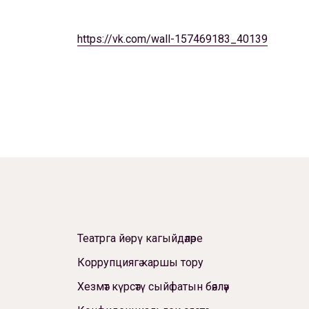
https://vk.com/wall-157469183_40139
Театрга йөрү кагыйдәләре
Коррупциягә каршы тору
Хезмәт күрсәтү сыйфатын бәяләү