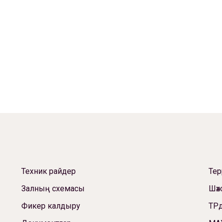
Техник райдер
Те
Залның схемасы
Шәх
Фикер калдыру
ТРд