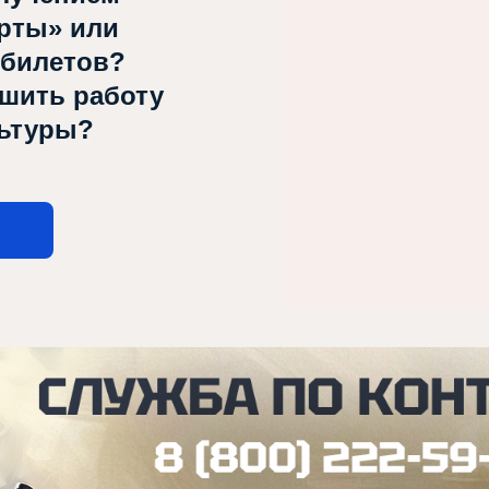
рты» или
 билетов?
чшить работу
льтуры?