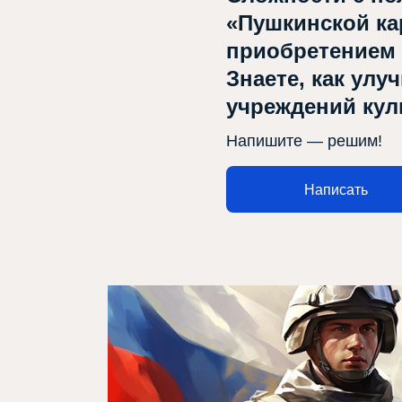
«Пушкинской ка
приобретением
Знаете, как улу
Афиша
учреждений ку
Театр турында
Напишите — решим!
Яңалыклар
Написать
Репертуар
Проектлар
Медиа
Элемтә