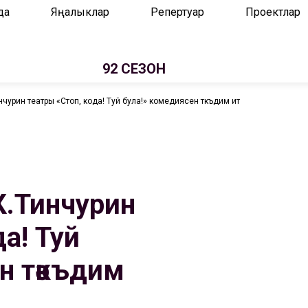
да
Яңалыклар
Репертуар
Проектлар
92 СЕЗОН
нчурин театры «Стоп, кода! Туй була!» комедиясен тәкъдим итә
К.Тинчурин
а! Туй
н тәкъдим