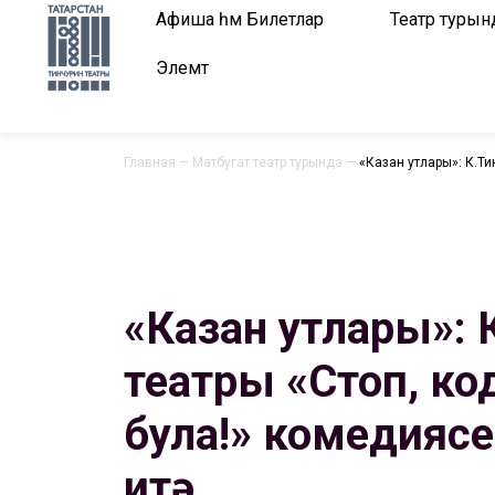
Афиша һәм Билетлар
Театр турын
Элемтә
Главная
—
Матбугат театр турында
—
«Казан утлары»: К.Ти
«Казан утлары»: 
театры «Стоп, код
була!» комедиясе
итә