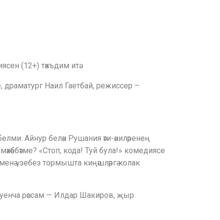
сен (12+) тәкъдим итә.
е, драматург Наил Гаетбай, режиссер –
 белми. Айнур белән Рушания әти-әниләренең
мәхәббәтме? «Стоп, кода! Туй була!» комедиясе
к менә үзебез тормышта киңәшләргә колак
буенча рәссам — Илдар Шакиров, җыр