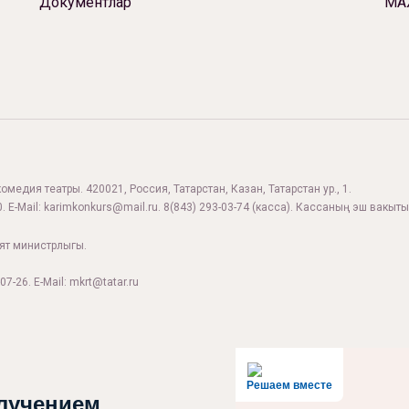
Документлар
МА
комедия театры. 420021, Россия, Татарстан, Казан, Татарстан ур., 1.
. E-Mail:
karimkonkurs@mail.ru
.
8(843) 293-03-74
(касса). Кассаның эш вакыты:
ият министрлыгы.
07-26. E-Mail: mkrt@tatar.ru
Решаем вместе
лучением