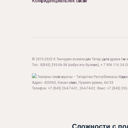
Конфиденциальлек сәясәте
© 2010-2025 К.Тинчурин исемендәге Татар дәүләт драма һәм 
Тел.:
8(843) 293-06-38
(кабул итү бүлмәсе), + 7 906 116 34 20
Театрны гамәлгә куючы – Татарстан Республикасы Мәдән
Адрес: 420060, Казан шәһәре, Пушкин урамы, 66/33
Телефон: +7 (843) 264-74-01, 264-74-02. Факс: +7 (843) 292-
Сложности с по