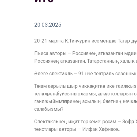
20.03.2025
20-21 мартта К.Тинчурин исемендәге Татар дәү
Пьеса авторы – Россиянең атказанган мәдәни
Россиянең атказанган, Татарстанның халык 
Әлеге спектакль – 91 нче театраль сезонн
Тәмам аерылышыр чиккә җиткән ике гаилә кызып-
теләкләренә буйсынырлармы, әллә үз юлларын с
гаилә кыйммәтләренең асылын, бәхетнең нечкәл
салабызмы?
Спектакльнең иҗат төркеме: рәссам — Зөфәр
текстлары авторы — Илфак Хафизов.