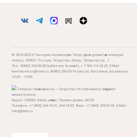
© 2010-2025 К.Тинчурин исемендәге Татар дәүләт драма һәм комедия
театры. 420021, Россия, Татарстан, Казан, Татарстан ур., 1.
Тел.:
8(843) 293-06-38
(кабул итү бүлмәсе), + 7 906 116 34 20. E-Mail:
karimkonkurs@mail.ru
.
8(843) 293-03-74
(касса). Кассаның эш вакыты:
10:00 – 19:00.
Театрны гамәлгә куючы – Татарстан Республикасы Мәдәният
министрлыгы.
Адрес: 420060, Казан шәһәре, Пушкин урамы, 66/33
Телефон: +7 (843) 264-74-01, 264-74-02. Факс: +7 (843) 292-07-26. E-Mail:
mkrt@tatar.ru