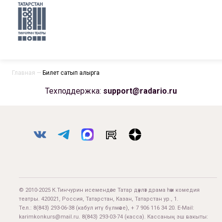
Главная
—
Билет сатып алырга
Техподдержка:
support@radario.ru
© 2010-2025 К.Тинчурин исемендәге Татар дәүләт драма һәм комедия
театры. 420021, Россия, Татарстан, Казан, Татарстан ур., 1.
Тел.:
8(843) 293-06-38
(кабул итү бүлмәсе), + 7 906 116 34 20. E-Mail:
karimkonkurs@mail.ru
.
8(843) 293-03-74
(касса). Кассаның эш вакыты: