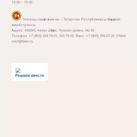
10:00 – 19:00.
Театрны гамәлгә куючы – Татарстан Республикасы Мәдәният
министрлыгы.
Адрес: 420060, Казан шәһәре, Пушкин урамы, 66/33
Телефон: +7 (843) 264-74-01, 264-74-02. Факс: +7 (843) 292-07-26. E-Mail:
mkrt@tatar.ru
Решаем вместе