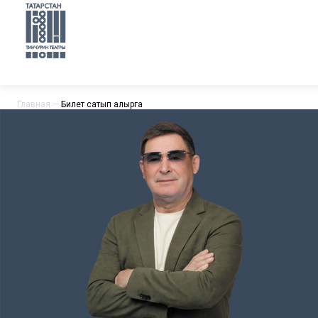
Главная
—
Билет сатып алырга