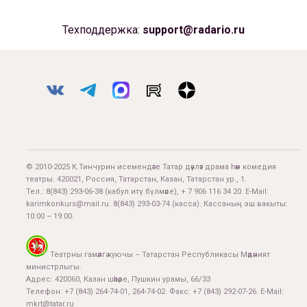
Техподдержка:
support@radario.ru
© 2010-2025 К.Тинчурин исемендәге Татар дәүләт драма һәм комедия
театры. 420021, Россия, Татарстан, Казан, Татарстан ур., 1.
Тел.:
8(843) 293-06-38
(кабул итү бүлмәсе), + 7 906 116 34 20. E-Mail:
karimkonkurs@mail.ru
.
8(843) 293-03-74
(касса). Кассаның эш вакыты:
10:00 – 19:00.
Театрны гамәлгә куючы – Татарстан Республикасы Мәдәният
министрлыгы.
Адрес: 420060, Казан шәһәре, Пушкин урамы, 66/33
Телефон: +7 (843) 264-74-01, 264-74-02. Факс: +7 (843) 292-07-26. E-Mail:
mkrt@tatar.ru