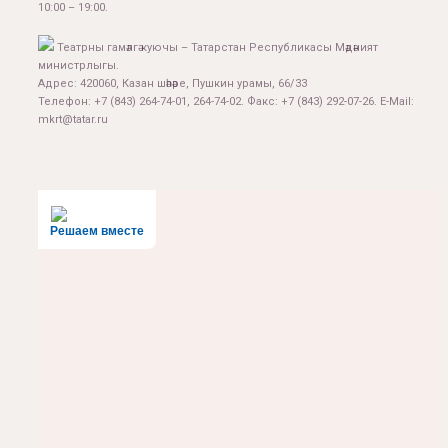
10:00 – 19:00.
Театрны гамәлгә куючы – Татарстан Республикасы Мәдәният
министрлыгы.
Адрес: 420060, Казан шәһәре, Пушкин урамы, 66/33
Телефон: +7 (843) 264-74-01, 264-74-02. Факс: +7 (843) 292-07-26. E-Mail:
mkrt@tatar.ru
Решаем вместе