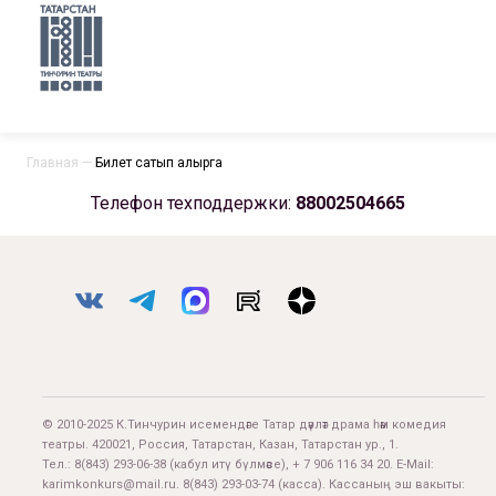
Главная
—
Билет сатып алырга
Телефон техподдержки:
88002504665
© 2010-2025 К.Тинчурин исемендәге Татар дәүләт драма һәм комедия
театры. 420021, Россия, Татарстан, Казан, Татарстан ур., 1.
Тел.:
8(843) 293-06-38
(кабул итү бүлмәсе), + 7 906 116 34 20. E-Mail:
karimkonkurs@mail.ru
.
8(843) 293-03-74
(касса). Кассаның эш вакыты: