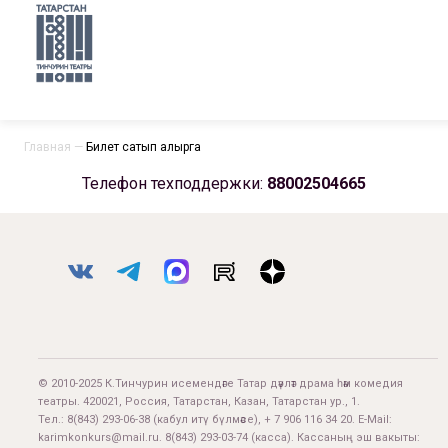
Главная
—
Билет сатып алырга
Телефон техподдержки:
88002504665
© 2010-2025 К.Тинчурин исемендәге Татар дәүләт драма һәм комедия
театры. 420021, Россия, Татарстан, Казан, Татарстан ур., 1.
Тел.:
8(843) 293-06-38
(кабул итү бүлмәсе), + 7 906 116 34 20. E-Mail:
karimkonkurs@mail.ru
.
8(843) 293-03-74
(касса). Кассаның эш вакыты: