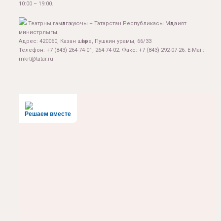
10:00 – 19:00.
Театрны гамәлгә куючы – Татарстан Республикасы Мәдәният
министрлыгы.
Адрес: 420060, Казан шәһәре, Пушкин урамы, 66/33
Телефон: +7 (843) 264-74-01, 264-74-02. Факс: +7 (843) 292-07-26. E-Mail:
mkrt@tatar.ru
Решаем вместе