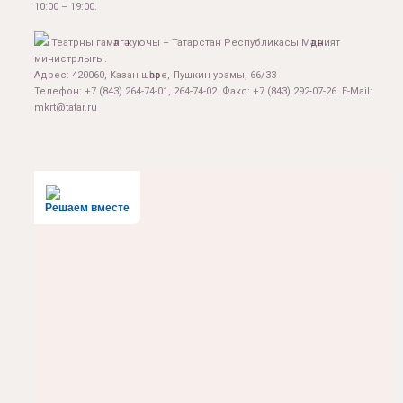
10:00 – 19:00.
Театрны гамәлгә куючы – Татарстан Республикасы Мәдәният
министрлыгы.
Адрес: 420060, Казан шәһәре, Пушкин урамы, 66/33
Телефон: +7 (843) 264-74-01, 264-74-02. Факс: +7 (843) 292-07-26. E-Mail:
mkrt@tatar.ru
Решаем вместе