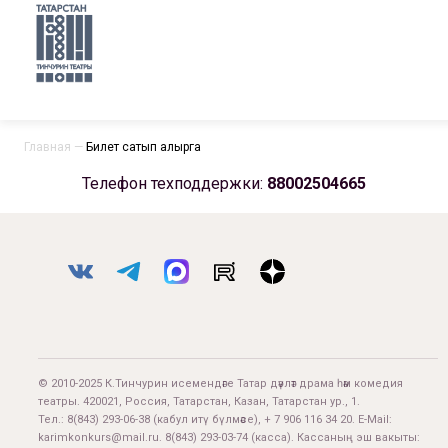
Главная
—
Билет сатып алырга
Телефон техподдержки:
88002504665
© 2010-2025 К.Тинчурин исемендәге Татар дәүләт драма һәм комедия
театры. 420021, Россия, Татарстан, Казан, Татарстан ур., 1.
Тел.:
8(843) 293-06-38
(кабул итү бүлмәсе), + 7 906 116 34 20. E-Mail:
karimkonkurs@mail.ru
.
8(843) 293-03-74
(касса). Кассаның эш вакыты: