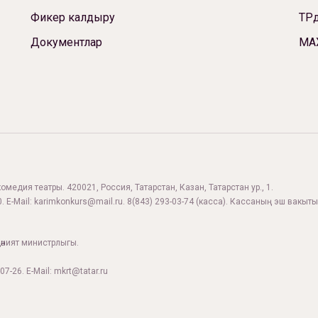
Фикер калдыру
ТРд
Документлар
МА
комедия театры. 420021, Россия, Татарстан, Казан, Татарстан ур., 1.
. E-Mail:
karimkonkurs@mail.ru
.
8(843) 293-03-74
(касса). Кассаның эш вакыты:
дәният министрлыгы.
07-26. E-Mail: mkrt@tatar.ru