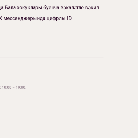
а Бала хокуклары буенча вәкаләтле вәкил
Х мессенджерында цифрлы ID
 10:00 – 19:00.