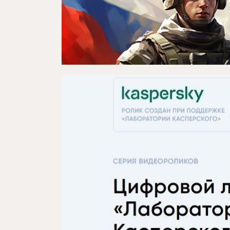
Афиша
Театр турында
Яңалыклар
Репертуар
Проектлар
Медиа
Элемтә