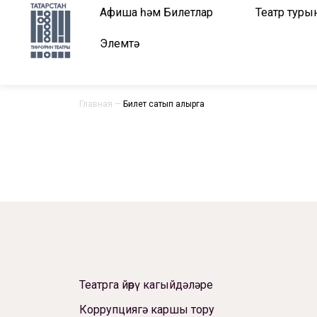
Афиша һәм Билетлар
Театр туры
Элемтә
Главная
—
Билет сатып алырга
Театрга йөрү кагыйдәләре
Коррупциягә каршы тору