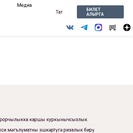
Медиа
БИЛЕТ
Тат
АЛЫРГА
ррорчылыкка каршы куркынычсызлык
си мәгълүматны эшкәртүгә ризалык бирү