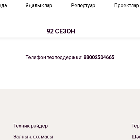
нда
Яңалыклар
Репертуар
Проектлар
92 СЕЗОН
Телефон техподдержки:
88002504665
Техник райдер
Те
Залның схемасы
Шәх