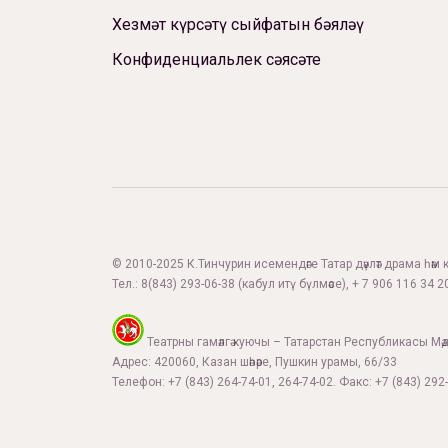
Хезмәт күрсәтү сыйфатын бәяләү
Конфиденциальлек сәясәте
© 2010-2025 К.Тинчурин исемендәге Татар дәүләт драма һәм 
Тел.:
8(843) 293-06-38
(кабул итү бүлмәсе), + 7 906 116 34 20
Театрны гамәлгә куючы – Татарстан Республикасы Мә
Адрес: 420060, Казан шәһәре, Пушкин урамы, 66/33
Телефон: +7 (843) 264-74-01, 264-74-02. Факс: +7 (843) 292-