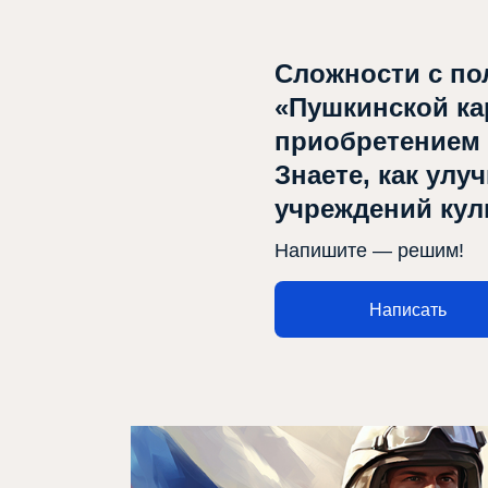
Сложности с по
«Пушкинской ка
приобретением
Знаете, как улу
учреждений ку
Напишите — решим!
Написать