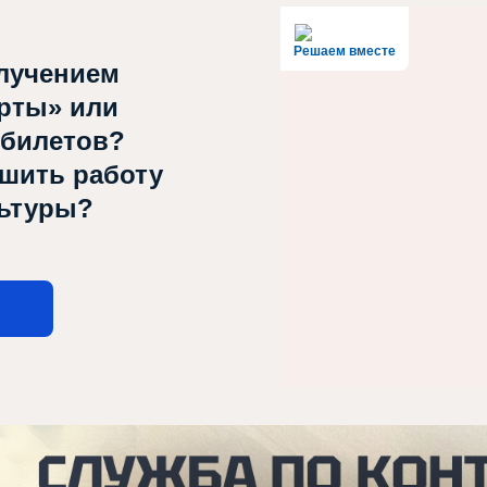
Решаем вместе
лучением
рты» или
 билетов?
чшить работу
льтуры?