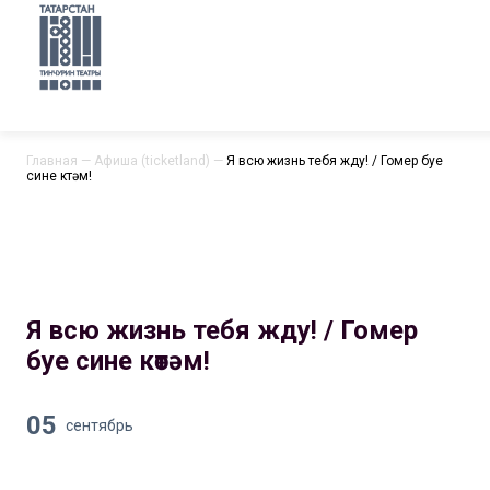
Главная
—
Афиша (ticketland)
—
Я всю жизнь тебя жду! / Гомер буе
сине көтәм!
Я всю жизнь тебя жду! / Гомер
буе сине көтәм!
05
сентябрь