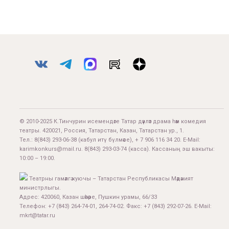
© 2010-2025 К.Тинчурин исемендәге Татар дәүләт драма һәм комедия
театры. 420021, Россия, Татарстан, Казан, Татарстан ур., 1.
Тел.:
8(843) 293-06-38
(кабул итү бүлмәсе), + 7 906 116 34 20. E-Mail:
karimkonkurs@mail.ru
.
8(843) 293-03-74
(касса). Кассаның эш вакыты:
10:00 – 19:00.
Театрны гамәлгә куючы – Татарстан Республикасы Мәдәният
министрлыгы.
Адрес: 420060, Казан шәһәре, Пушкин урамы, 66/33
Телефон: +7 (843) 264-74-01, 264-74-02. Факс: +7 (843) 292-07-26. E-Mail:
mkrt@tatar.ru