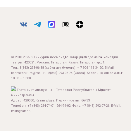
© 2010-2025 К.Тинчурин исемендәге Татар дәүләт драма һәм комедия
театры. 420021, Россия, Татарстан, Казан, Татарстан ур., 1.
Тел.:
8(843) 293-06-38
(кабул итү бүлмәсе), + 7 906 116 34 20. E-Mail:
karimkonkurs@mail.ru
.
8(843) 293-03-74
(касса). Кассаның эш вакыты:
10:00 – 19:00.
Театрны гамәлгә куючы – Татарстан Республикасы Мәдәният
министрлыгы.
Адрес: 420060, Казан шәһәре, Пушкин урамы, 66/33
Телефон: +7 (843) 264-74-01, 264-74-02. Факс: +7 (843) 292-07-26. E-Mail:
mkrt@tatar.ru