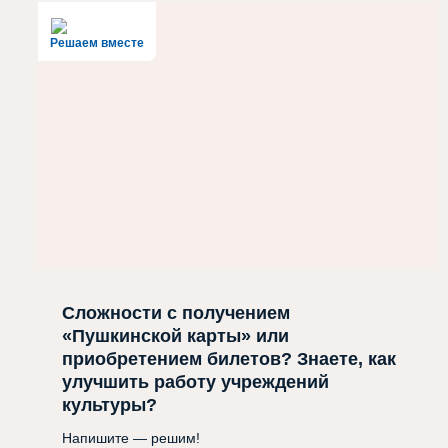
Решаем вместе
Сложности с получением
«Пушкинской карты» или
приобретением билетов? Знаете, как
улучшить работу учреждений
культуры?
Напишите — решим!