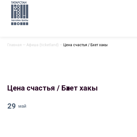
Главная
—
Афиша (ticketland)
—
Цена счастья / Бәхет хакы
Цена счастья / Бәхет хакы
29
май