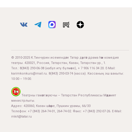
© 2010-2025 К.Тинчурин исемендәге Татар дәүләт драма һәм комедия
театры. 420021, Россия, Татарстан, Казан, Татарстан ур., 1.
Тел.:
8(843) 293-06-38
(кабул итү бүлмәсе), + 7 906 116 34 20. E-Mail:
karimkonkurs@mail.ru
.
8(843) 293-03-74
(касса). Кассаның эш вакыты:
10:00 – 19:00.
Театрны гамәлгә куючы – Татарстан Республикасы Мәдәният
министрлыгы.
Адрес: 420060, Казан шәһәре, Пушкин урамы, 66/33
Телефон: +7 (843) 264-74-01, 264-74-02. Факс: +7 (843) 292-07-26. E-Mail:
mkrt@tatar.ru