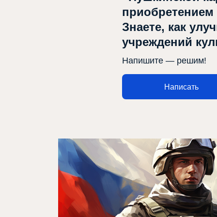
приобретением
Знаете, как улу
учреждений ку
Напишите — решим!
Написать
Афиша
Театр турында
Яңалыклар
Репертуар