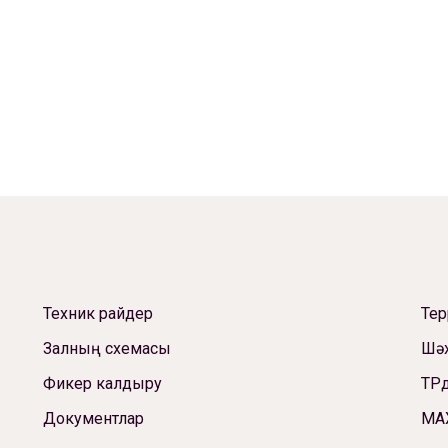
Техник райдер
Те
Залның схемасы
Шәх
Фикер калдыру
ТРд
Документлар
МА