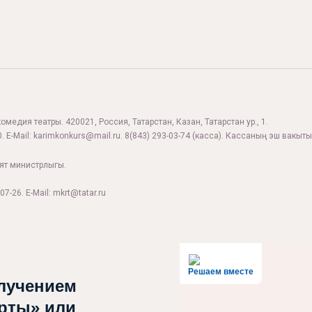
комедия театры. 420021, Россия, Татарстан, Казан, Татарстан ур., 1.
. E-Mail:
karimkonkurs@mail.ru
.
8(843) 293-03-74
(касса). Кассаның эш вакыты:
ият министрлыгы.
07-26. E-Mail: mkrt@tatar.ru
Решаем вместе
лучением
рты» или