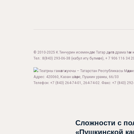
© 2010-2025 К.Тинчурин исемендәге Татар дәүләт драма һәм 
Тел.:
8(843) 293-06-38
(кабул итү бүлмәсе), + 7 906 116 34 20
Театрны гамәлгә куючы – Татарстан Республикасы Мәдән
Адрес: 420060, Казан шәһәре, Пушкин урамы, 66/33
Телефон: +7 (843) 264-74-01, 264-74-02. Факс: +7 (843) 292-
Сложности с по
«Пушкинской ка