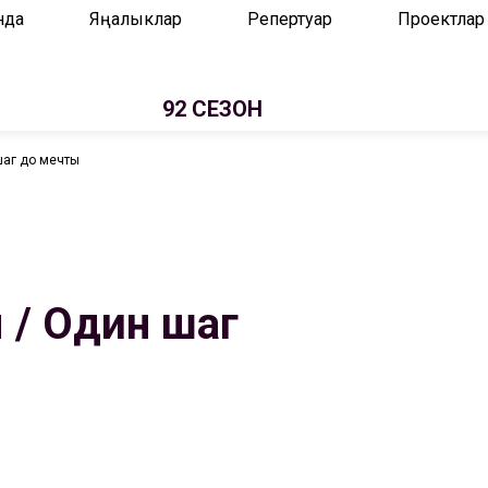
нда
Яңалыклар
Репертуар
Проектлар
92 СЕЗОН
шаг до мечты
 / Один шаг