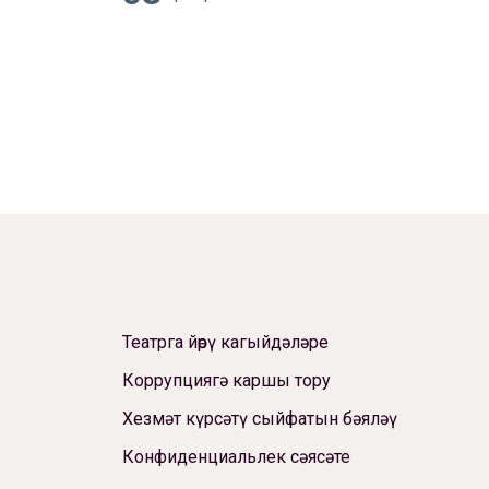
Театрга йөрү кагыйдәләре
Коррупциягә каршы тору
Хезмәт күрсәтү сыйфатын бәяләү
Конфиденциальлек сәясәте