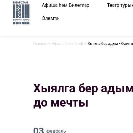
Афиша һәм Билетлар
Театр туры
Элемтә
Главная
—
Афиша (ticketland)
—
Хыялга бер адым / Один 
Хыялга бер адым
до мечты
03
февраль