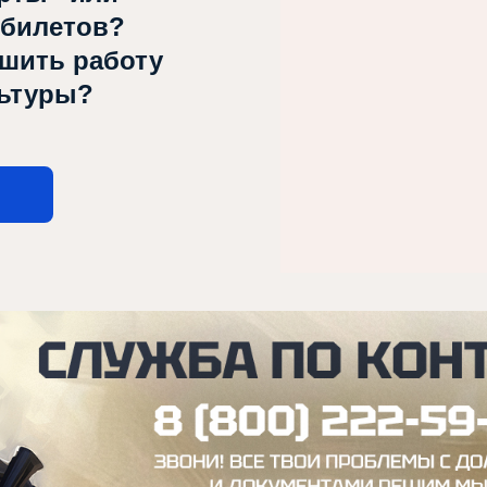
 билетов?
чшить работу
льтуры?