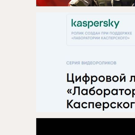
Проектлар
Медиа
Элемтә