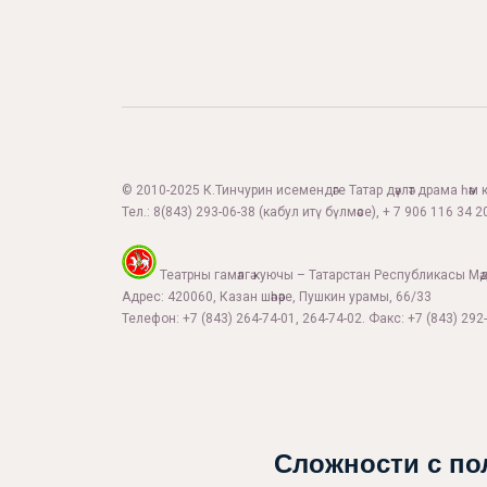
© 2010-2025 К.Тинчурин исемендәге Татар дәүләт драма һәм 
Тел.:
8(843) 293-06-38
(кабул итү бүлмәсе), + 7 906 116 34 20
Театрны гамәлгә куючы – Татарстан Республикасы Мә
Адрес: 420060, Казан шәһәре, Пушкин урамы, 66/33
Телефон: +7 (843) 264-74-01, 264-74-02. Факс: +7 (843) 292-
Сложности с по