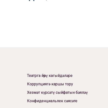
Театрга йөрү кагыйдәләре
Коррупциягә каршы тору
Хезмәт күрсәтү сыйфатын бәяләү
Конфиденциальлек сәясәте