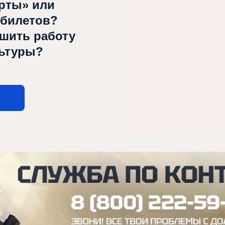
рты» или
 билетов?
чшить работу
льтуры?