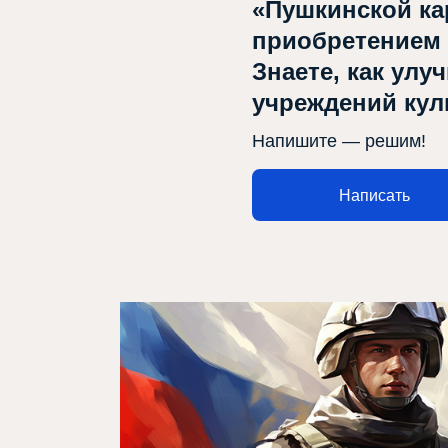
«Пушкинской ка
приобретением
Знаете, как улу
учреждений ку
Напишите — решим!
Написать
Афиша
Театр турында
Яңалыклар