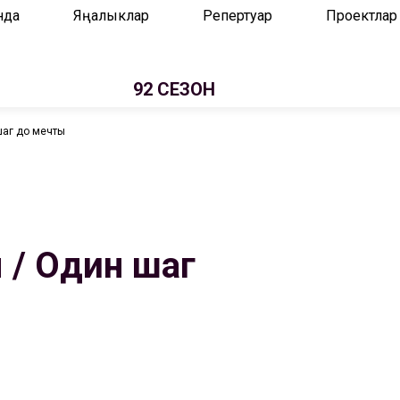
нда
Яңалыклар
Репертуар
Проектлар
92 СЕЗОН
шаг до мечты
 / Один шаг