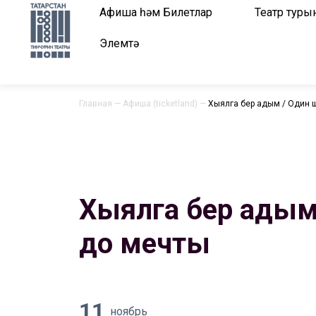
Афиша һәм Билетлар
Театр туры
Элемтә
Главная
—
Афиша (ticketland)
—
Хыялга бер адым / Один 
Хыялга бер адым
до мечты
11
ноябрь