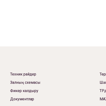
Техник райдер
Те
Залның схемасы
Шәх
Фикер калдыру
ТРд
Документлар
МА