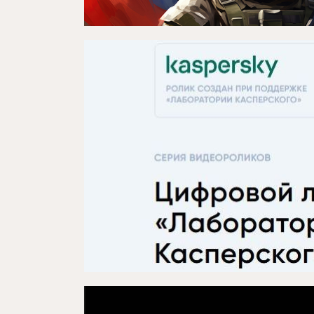
Репертуар
Проектлар
Медиа
Элемтә