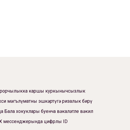
ррорчылыкка каршы куркынычсызлык
си мәгълүматны эшкәртүгә ризалык бирү
а Бала хокуклары буенча вәкаләтле вәкил
Х мессенджерында цифрлы ID