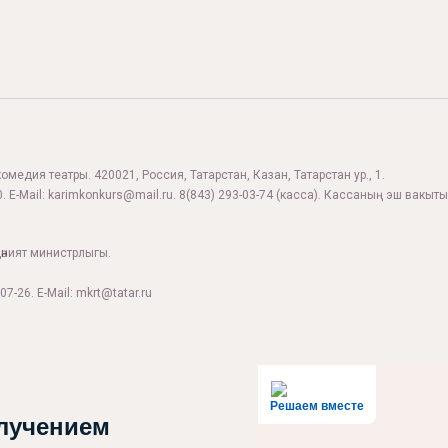
комедия театры. 420021, Россия, Татарстан, Казан, Татарстан ур., 1.
. E-Mail:
karimkonkurs@mail.ru
.
8(843) 293-03-74
(касса). Кассаның эш вакыты:
дәният министрлыгы.
07-26. E-Mail: mkrt@tatar.ru
Решаем вместе
лучением