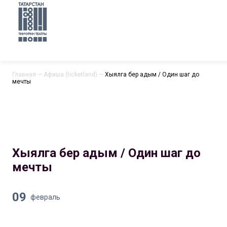
Главная
—
Афиша (ticketland)
—
Хыялга бер адым / Один шаг до
мечты
Хыялга бер адым / Один шаг до
мечты
09
февраль