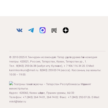
© 2010-2025 К.Тинчурин исемендәге Татар дәүләт драма һәм комедия
театры. 420021, Россия, Татарстан, Казан, Татарстан ур., 1.
Тел.:
8(843) 293-06-38
(кабул итү бүлмәсе), + 7 906 116 34 20. E-Mail:
karimkonkurs@mail.ru
.
8(843) 293-03-74
(касса). Кассаның эш вакыты:
10:00 – 19:00.
Театрны гамәлгә куючы – Татарстан Республикасы Мәдәният
министрлыгы.
Адрес: 420060, Казан шәһәре, Пушкин урамы, 66/33
Телефон: +7 (843) 264-74-01, 264-74-02. Факс: +7 (843) 292-07-26. E-Mail:
mkrt@tatar.ru