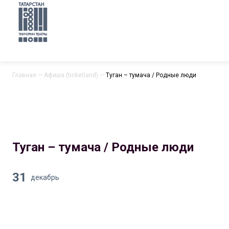
Главная
—
Афиша (ticketland)
—
Туган – тумача / Родные люди
Туган – тумача / Родные люди
31
декабрь