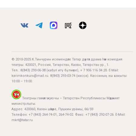
© 2010-2025 К.Тинчурин исемендәге Татар дәүләт драма һәм комедия
театры. 420021, Россия, Татарстан, Казан, Татарстан ур., 1.
Тел.:
8(843) 293-06-38
(кабул итү бүлмәсе), + 7 906 116 34 20. E-Mail:
karimkonkurs@mail.ru
.
8(843) 293-03-74
(касса). Кассаның эш вакыты:
10:00 – 19:00.
Театрны гамәлгә куючы – Татарстан Республикасы Мәдәният
министрлыгы.
Адрес: 420060, Казан шәһәре, Пушкин урамы, 66/33
Телефон: +7 (843) 264-74-01, 264-74-02. Факс: +7 (843) 292-07-26. E-Mail:
mkrt@tatar.ru