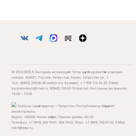
© 2010-2025 К.Тинчурин исемендәге Татар дәүләт драма һәм комедия
театры. 420021, Россия, Татарстан, Казан, Татарстан ур., 1.
Тел.:
8(843) 293-06-38
(кабул итү бүлмәсе), + 7 906 116 34 20. E-Mail:
karimkonkurs@mail.ru
.
8(843) 293-03-74
(касса). Кассаның эш вакыты:
10:00 – 19:00.
Театрны гамәлгә куючы – Татарстан Республикасы Мәдәният
министрлыгы.
Адрес: 420060, Казан шәһәре, Пушкин урамы, 66/33
Телефон: +7 (843) 264-74-01, 264-74-02. Факс: +7 (843) 292-07-26. E-Mail:
mkrt@tatar.ru