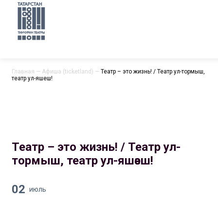
Главная
—
Афиша (ticketland)
—
Театр – это жизнь! / Театр ул-тормыш,
театр ул-яшәеш!
Театр – это жизнь! / Театр ул-
тормыш, театр ул-яшәеш!
02
июль