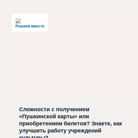
Решаем вместе
Сложности с получением
«Пушкинской карты» или
приобретением билетов? Знаете, как
улучшить работу учреждений
культуры?