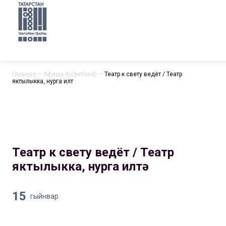
Главная
—
Афиша (ticketland)
—
Театр к свету ведёт / Театр
яктылыкка, нурга илтә
Театр к свету ведёт / Театр
яктылыкка, нурга илтә
15
гыйнвар