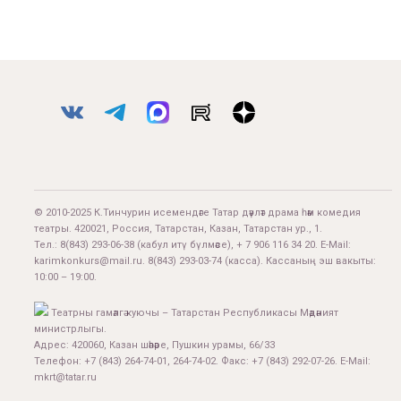
© 2010-2025 К.Тинчурин исемендәге Татар дәүләт драма һәм комедия
театры. 420021, Россия, Татарстан, Казан, Татарстан ур., 1.
Тел.:
8(843) 293-06-38
(кабул итү бүлмәсе), + 7 906 116 34 20. E-Mail:
karimkonkurs@mail.ru
.
8(843) 293-03-74
(касса). Кассаның эш вакыты:
10:00 – 19:00.
Театрны гамәлгә куючы – Татарстан Республикасы Мәдәният
министрлыгы.
Адрес: 420060, Казан шәһәре, Пушкин урамы, 66/33
Телефон: +7 (843) 264-74-01, 264-74-02. Факс: +7 (843) 292-07-26. E-Mail:
mkrt@tatar.ru