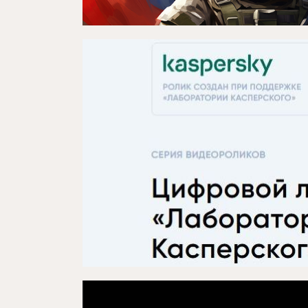
Репертуар
Проектлар
Медиа
Элемтә