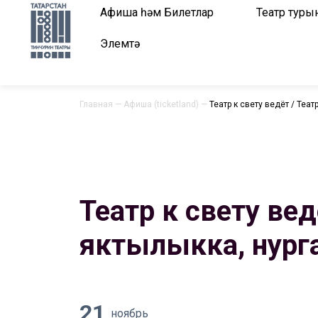
Афиша һәм Билетлар
Театр туры
Элемтә
Главная
—
Афиша (ticketland)
—
Театр к свету ведёт / Теат
Театр к свету вед
яктылыкка, нурга
21
ноябрь