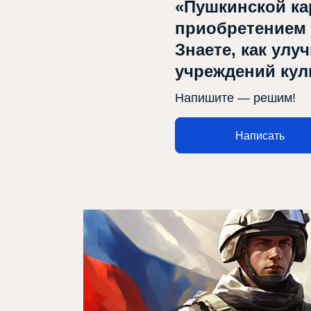
«Пушкинской ка
приобретением
Знаете, как улу
учреждений ку
Напишите — решим!
Написать
Афиша
Театр турында
Яңалыклар