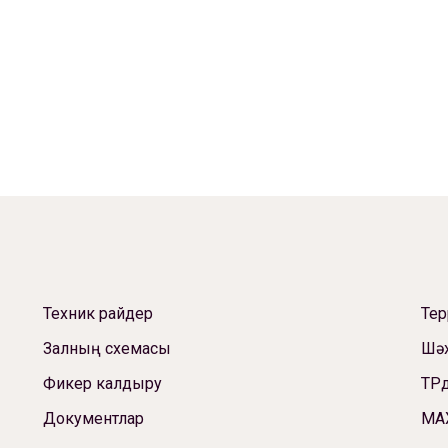
Техник райдер
Те
Залның схемасы
Шәх
Фикер калдыру
ТРд
Документлар
МА