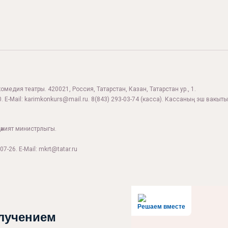
комедия театры. 420021, Россия, Татарстан, Казан, Татарстан ур., 1.
. E-Mail:
karimkonkurs@mail.ru
.
8(843) 293-03-74
(касса). Кассаның эш вакыты:
дәният министрлыгы.
07-26. E-Mail: mkrt@tatar.ru
Решаем вместе
лучением