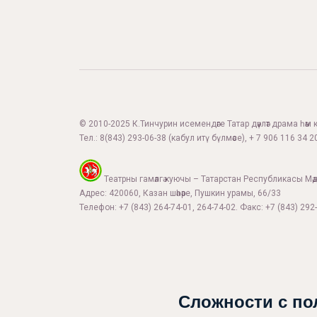
© 2010-2025 К.Тинчурин исемендәге Татар дәүләт драма һәм 
Тел.:
8(843) 293-06-38
(кабул итү бүлмәсе), + 7 906 116 34 20
Театрны гамәлгә куючы – Татарстан Республикасы Мә
Адрес: 420060, Казан шәһәре, Пушкин урамы, 66/33
Телефон: +7 (843) 264-74-01, 264-74-02. Факс: +7 (843) 292-
Сложности с по