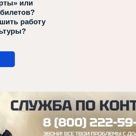
рты» или
 билетов?
чшить работу
льтуры?