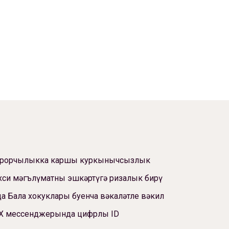
ррорчылыкка каршы куркынычсызлык
си мәгълүматны эшкәртүгә ризалык бирү
а Бала хокуклары буенча вәкаләтле вәкил
Х мессенджерында цифрлы ID