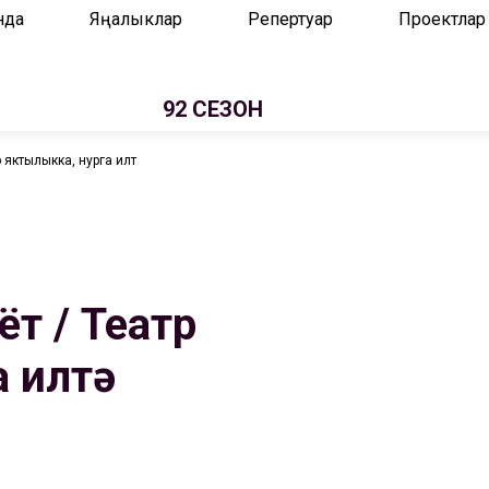
нда
Яңалыклар
Репертуар
Проектлар
92 СЕЗОН
р яктылыкка, нурга илтә
ёт / Театр
 илтә