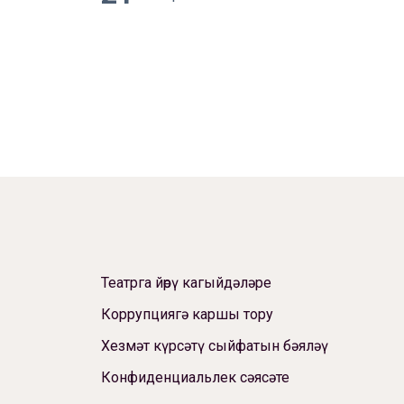
Театрга йөрү кагыйдәләре
Коррупциягә каршы тору
Хезмәт күрсәтү сыйфатын бәяләү
Конфиденциальлек сәясәте