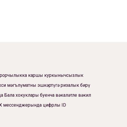
ррорчылыкка каршы куркынычсызлык
си мәгълүматны эшкәртүгә ризалык бирү
а Бала хокуклары буенча вәкаләтле вәкил
Х мессенджерында цифрлы ID