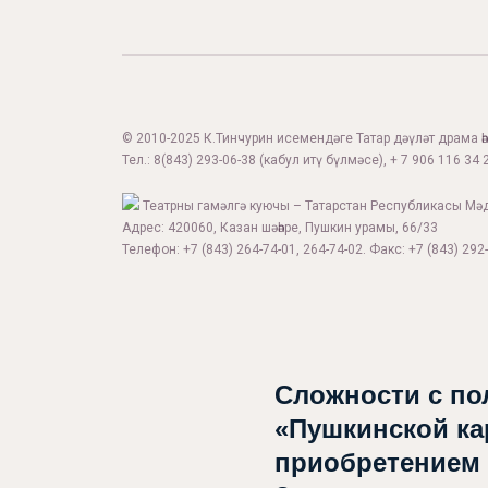
© 2010-2025 К.Тинчурин исемендәге Татар дәүләт драма һәм
Тел.:
8(843) 293-06-38
(кабул итү бүлмәсе), + 7 906 116 34 2
Театрны гамәлгә куючы – Татарстан Республикасы Мә
Адрес: 420060, Казан шәһәре, Пушкин урамы, 66/33
Телефон: +7 (843) 264-74-01, 264-74-02. Факс: +7 (843) 292-
Сложности с по
«Пушкинской ка
приобретением