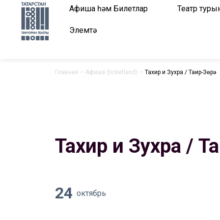
Афиша һәм Билетлар
Театр туры
Элемтә
Главная
—
Афиша (ticketland)
—
Тахир и Зухра / Таһир-Зөһрә
Тахир и Зухра / Та
24
октябрь