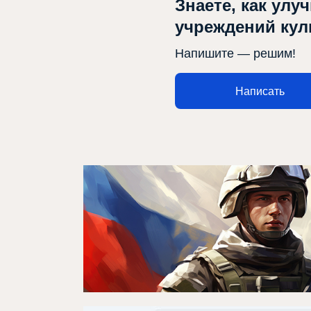
Знаете, как улу
учреждений ку
Напишите — решим!
Написать
Афиша
Театр турында
Яңалыклар
Репертуар