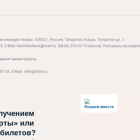
 комедия театры. 420021, Россия, Татарстан, Казан, Татарстан ур., 1.
0. E-Mail:
karimkonkurs@mail.ru
.
8(843) 293-03-74
(касса). Кассаның эш вакыты
дәният министрлыгы.
07-26. E-Mail: mkrt@tatar.ru
Решаем вместе
лучением
рты» или
 билетов?