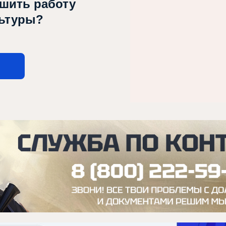
чшить работу
льтуры?