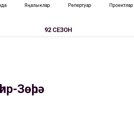
нда
Яңалыклар
Репертуар
Проектлар
92 СЕЗОН
һир-Зөһрә