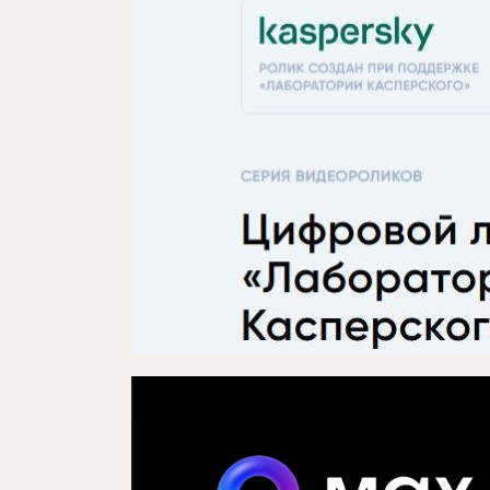
Проектлар
Медиа
Элемтә