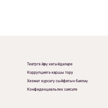
Театрга йөрү кагыйдәләре
Коррупциягә каршы тору
Хезмәт күрсәтү сыйфатын бәяләү
Конфиденциальлек сәясәте