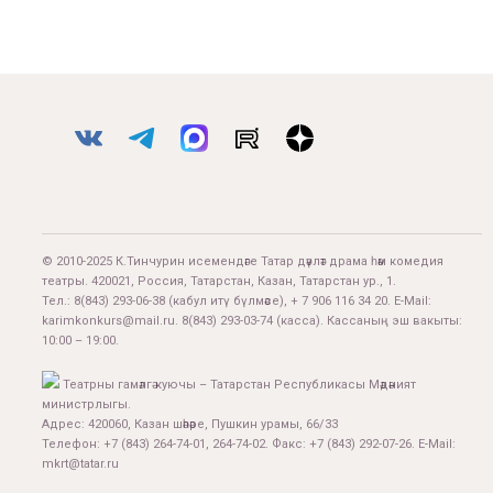
© 2010-2025 К.Тинчурин исемендәге Татар дәүләт драма һәм комедия
театры. 420021, Россия, Татарстан, Казан, Татарстан ур., 1.
Тел.:
8(843) 293-06-38
(кабул итү бүлмәсе), + 7 906 116 34 20. E-Mail:
karimkonkurs@mail.ru
.
8(843) 293-03-74
(касса). Кассаның эш вакыты:
10:00 – 19:00.
Театрны гамәлгә куючы – Татарстан Республикасы Мәдәният
министрлыгы.
Адрес: 420060, Казан шәһәре, Пушкин урамы, 66/33
Телефон: +7 (843) 264-74-01, 264-74-02. Факс: +7 (843) 292-07-26. E-Mail:
mkrt@tatar.ru