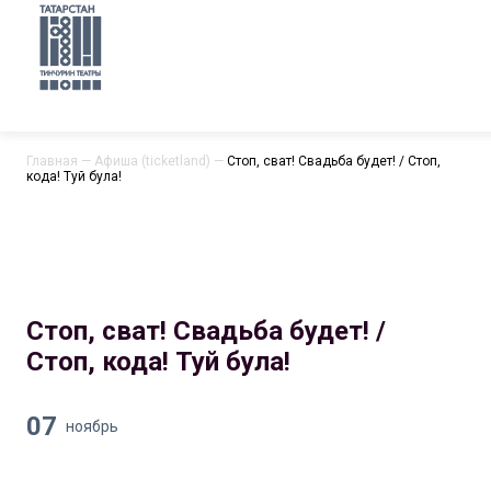
Главная
—
Афиша (ticketland)
—
Стоп, сват! Свадьба будет! / Стоп,
кода! Туй була!
Стоп, сват! Свадьба будет! /
Стоп, кода! Туй була!
07
ноябрь