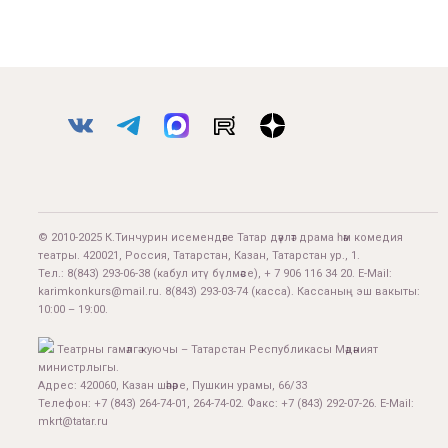
© 2010-2025 К.Тинчурин исемендәге Татар дәүләт драма һәм комедия
театры. 420021, Россия, Татарстан, Казан, Татарстан ур., 1.
Тел.:
8(843) 293-06-38
(кабул итү бүлмәсе), + 7 906 116 34 20. E-Mail:
karimkonkurs@mail.ru
.
8(843) 293-03-74
(касса). Кассаның эш вакыты:
10:00 – 19:00.
Театрны гамәлгә куючы – Татарстан Республикасы Мәдәният
министрлыгы.
Адрес: 420060, Казан шәһәре, Пушкин урамы, 66/33
Телефон: +7 (843) 264-74-01, 264-74-02. Факс: +7 (843) 292-07-26. E-Mail:
mkrt@tatar.ru