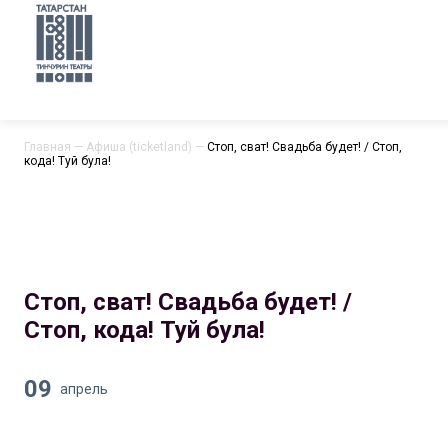
Главная
—
Афиша (ticketland)
—
Стоп, сват! Свадьба будет! / Стоп,
кода! Туй була!
Стоп, сват! Свадьба будет! /
Стоп, кода! Туй була!
09
апрель