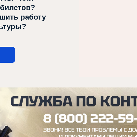
 билетов?
чшить работу
льтуры?