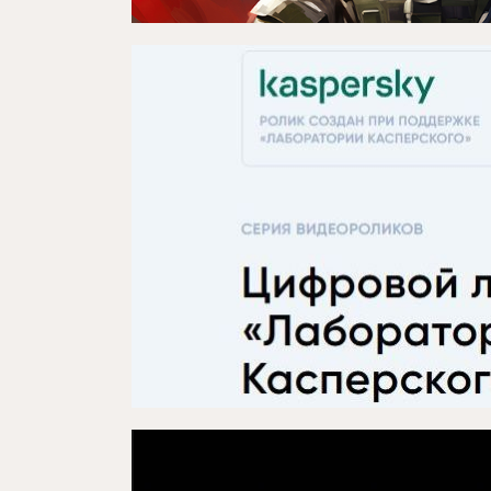
Проектлар
Медиа
Элемтә