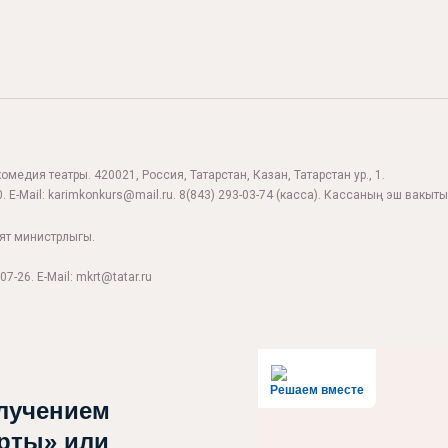
комедия театры. 420021, Россия, Татарстан, Казан, Татарстан ур., 1.
. E-Mail:
karimkonkurs@mail.ru
.
8(843) 293-03-74
(касса). Кассаның эш вакыты:
ият министрлыгы.
07-26. E-Mail: mkrt@tatar.ru
Решаем вместе
лучением
рты» или