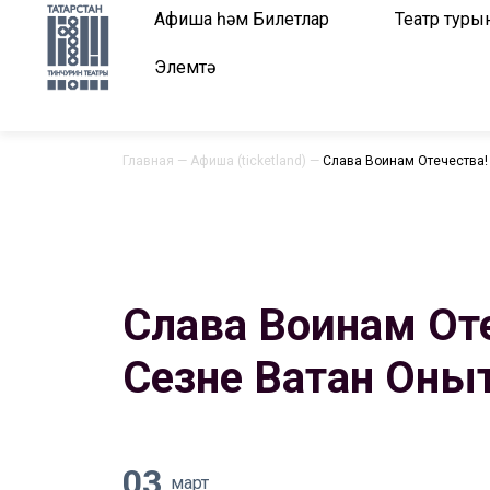
Афиша һәм Билетлар
Театр туры
Элемтә
Главная
—
Афиша (ticketland)
—
Слава Воинам Отечества! 
Слава Воинам Оте
Сезне Ватан Оны
03
март