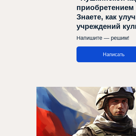
приобретением
Знаете, как улу
учреждений ку
Напишите — решим!
Написать
Афиша
Театр турында
Яңалыклар
Репертуар