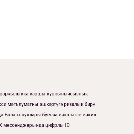
ррорчылыкка каршы куркынычсызлык
си мәгълүматны эшкәртүгә ризалык бирү
а Бала хокуклары буенча вәкаләтле вәкил
Х мессенджерында цифрлы ID