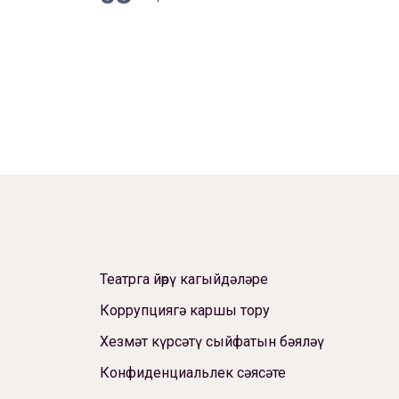
Театрга йөрү кагыйдәләре
Коррупциягә каршы тору
Хезмәт күрсәтү сыйфатын бәяләү
Конфиденциальлек сәясәте