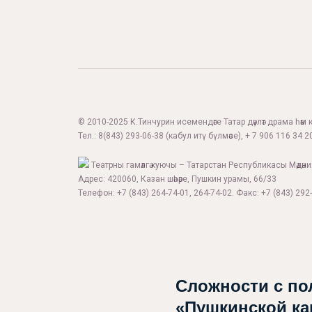
© 2010-2025 К.Тинчурин исемендәге Татар дәүләт драма һәм 
Тел.:
8(843) 293-06-38
(кабул итү бүлмәсе), + 7 906 116 34 20
Театрны гамәлгә куючы – Татарстан Республикасы Мәдән
Адрес: 420060, Казан шәһәре, Пушкин урамы, 66/33
Телефон: +7 (843) 264-74-01, 264-74-02. Факс: +7 (843) 292-
Сложности с по
«Пушкинской ка