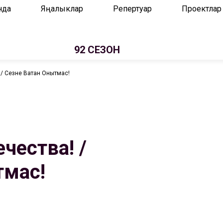
нда
Яңалыклар
Репертуар
Проектлар
92 СЕЗОН
/ Сезне Ватан Онытмас!
чества! /
тмас!