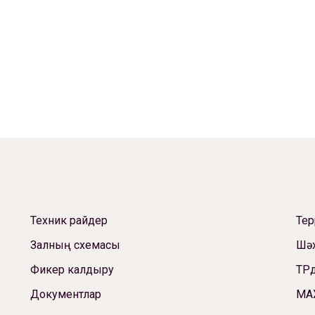
Техник райдер
Те
Залның схемасы
Шәх
Фикер калдыру
ТРд
Документлар
МА