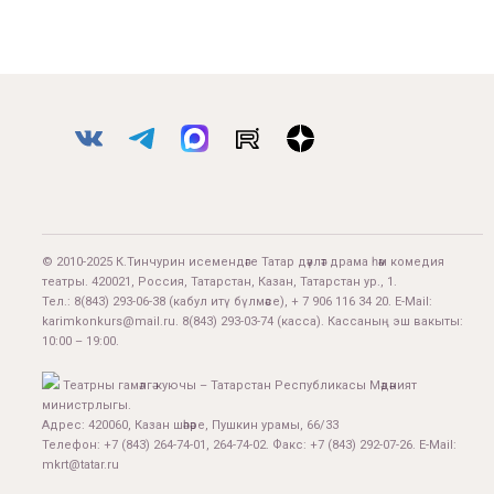
© 2010-2025 К.Тинчурин исемендәге Татар дәүләт драма һәм комедия
театры. 420021, Россия, Татарстан, Казан, Татарстан ур., 1.
Тел.:
8(843) 293-06-38
(кабул итү бүлмәсе), + 7 906 116 34 20. E-Mail:
karimkonkurs@mail.ru
.
8(843) 293-03-74
(касса). Кассаның эш вакыты:
10:00 – 19:00.
Театрны гамәлгә куючы – Татарстан Республикасы Мәдәният
министрлыгы.
Адрес: 420060, Казан шәһәре, Пушкин урамы, 66/33
Телефон: +7 (843) 264-74-01, 264-74-02. Факс: +7 (843) 292-07-26. E-Mail:
mkrt@tatar.ru