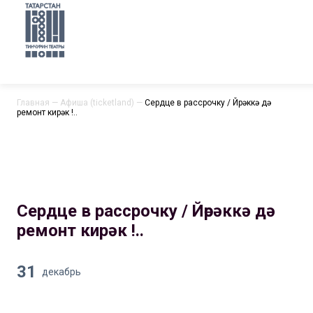
Главная
—
Афиша (ticketland)
—
Сердце в рассрочку / Йөрәккә дә
ремонт кирәк !..
Сердце в рассрочку / Йөрәккә дә
ремонт кирәк !..
31
декабрь